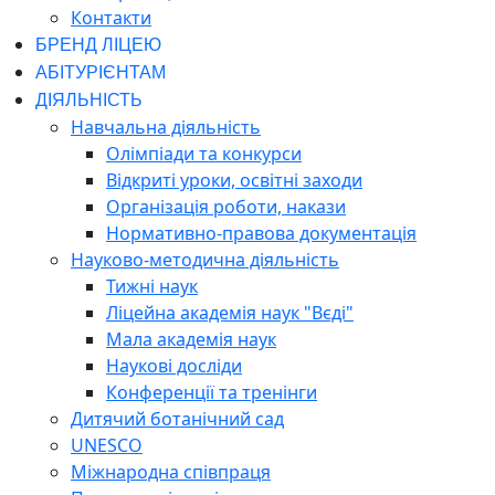
Контакти
БРЕНД ЛІЦЕЮ
АБІТУРІЄНТАМ
ДІЯЛЬНІСТЬ
Навчальна діяльність
Олімпіади та конкурси
Відкриті уроки, освітні заходи
Організація роботи, накази
Нормативно-правова документація
Науково-методична діяльність
Тижні наук
Ліцейна академія наук "Вєді"
Мала академія наук
Наукові досліди
Конференції та тренінги
Дитячий ботанічний сад
UNESCO
Міжнародна співпраця