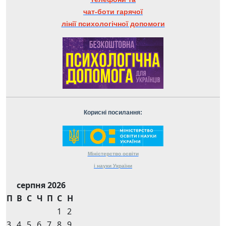
чат-боти гарячої
лінії психологічної допомоги
Корисні посилання:
Міністерство
освіти
і науки
України
серпня 2026
П
В
С
Ч
П
С
Н
1
2
3
4
5
6
7
8
9