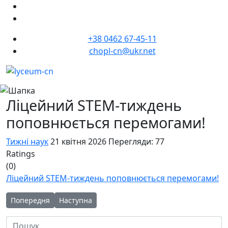
+38 0462 67-45-11
chopl-cn@ukr.net
Ліцейний STEM-тиждень
поповнюється перемогами!
Тижні наук
21 квітня 2026
Перегляди: 77
Ratings
(0)
Ліцейний STEM-тиждень поповнюється перемогами!
Попередня стаття: У межах Всеукраїнського STEM-дня-2026, 
Наступна стаття: STEAM-тиждень в ліцеї старту
Попередня
Наступна
Пошук