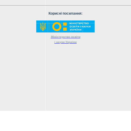
Корисні посилання:
Міністерство
освіти
і науки
України