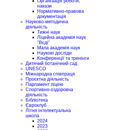
Організація роботи,
накази
Нормативно-правова
документація
Науково-методична
діяльність
Тижні наук
Ліцейна академія наук
"Вєді"
Мала академія наук
Наукові досліди
Конференції та тренінги
Дитячий ботанічний сад
UNESCO
Міжнародна співпраця
Проєктна діяльність
Парламент ліцею
Спортивно-оздоровча
діяльність
Бібліотека
Євроклуб
Літня інтелектуальна
школа
2024
2023