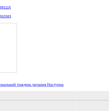
9391115
0262583
іональний тиждень читання
Наступна