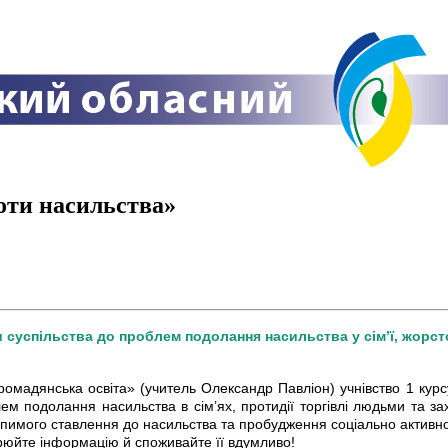
роти насильства»
и суспільства до проблем подолання насильства у сім’ї, жорст
Громадянська освіта» (учитель Олександр Павліон) учнівство 1 кур
лем подолання насильства в сім’ях, протидії торгівлі людьми та з
ерпимого ставлення до насильства та пробудження соціально активно
рюйте інформацію й споживайте її вдумливо!