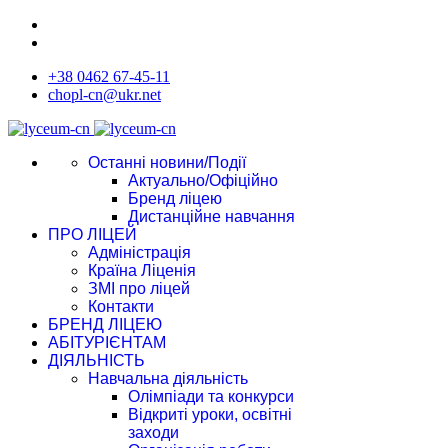
+38 0462 67-45-11
chopl-cn@ukr.net
Останні новини/Події
Актуально/Офіційно
Бренд ліцею
Дистанційне навчання
ПРО ЛІЦЕЙ
Адміністрація
Країна Ліценія
ЗМІ про ліцей
Контакти
БРЕНД ЛІЦЕЮ
АБІТУРІЄНТАМ
ДІЯЛЬНІСТЬ
Навчальна діяльність
Олімпіади та конкурси
Відкриті уроки, освітні
заходи