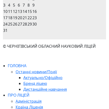
3
4
5
6
7
8
9
10
11
12
13
14
15
16
17
18
19
20
21
22
23
24
25
26
27
28
29
30
31
© ЧЕРНІГІВСЬКИЙ ОБЛАСНИЙ НАУКОВИЙ ЛІЦЕЙ
ГОЛОВНА
Останні новини/Події
Актуально/Офіційно
Бренд ліцею
Дистанційне навчання
ПРО ЛІЦЕЙ
Адміністрація
Країна Ліценія