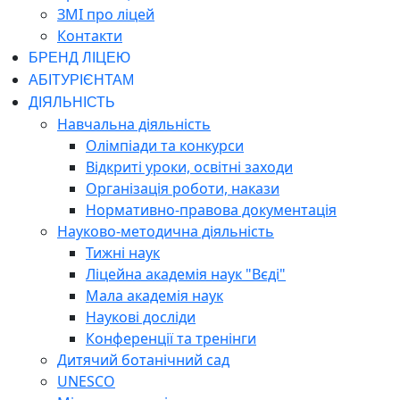
ЗМІ про ліцей
Контакти
БРЕНД ЛІЦЕЮ
АБІТУРІЄНТАМ
ДІЯЛЬНІСТЬ
Навчальна діяльність
Олімпіади та конкурси
Відкриті уроки, освітні заходи
Організація роботи, накази
Нормативно-правова документація
Науково-методична діяльність
Тижні наук
Ліцейна академія наук "Вєді"
Мала академія наук
Наукові досліди
Конференції та тренінги
Дитячий ботанічний сад
UNESCO