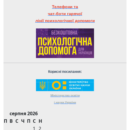
Телефони та
чат-боти гарячої
лінії психологічної допомоги
Корисні посилання:
Міністерство
освіти
і науки
України
серпня 2026
П
В
С
Ч
П
С
Н
1
2