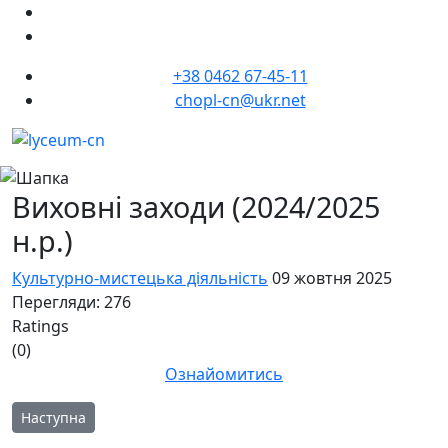
+38 0462 67-45-11
chopl-cn@ukr.net
Виховні заходи (2024/2025
н.р.)
Культурно-мистецька діяльність
09 жовтня 2025
Перегляди: 276
Ratings
(0)
Ознайомитись
Наступна стаття: Учні й учениці природничо-математичного 
Наступна