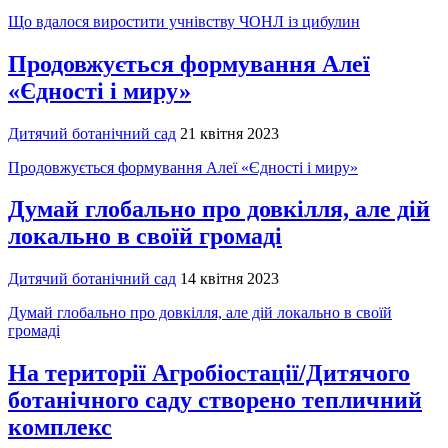
Що вдалося виростити учнівству ЧОНЛ із цибулин
Продовжується формування Алеї
«Єдності і миру»
Дитячий ботанічний сад
21 квітня 2023
Продовжується формування Алеї «Єдності і миру»
Думай глобально про довкілля, але дій
локально в своїй громаді
Дитячий ботанічний сад
14 квітня 2023
Думай глобально про довкілля, але дій локально в своїй
громаді
На території Агробіостації/Дитячого
ботанічного саду створено тепличний
комплекс