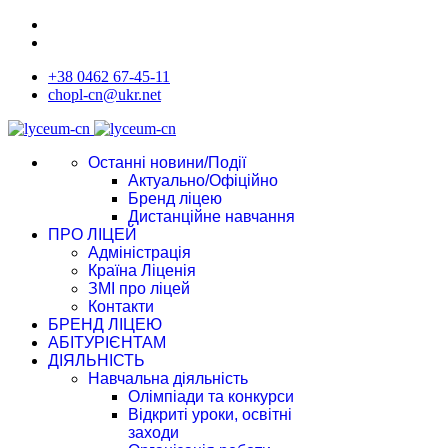
+38 0462 67-45-11
chopl-cn@ukr.net
Останні новини/Події
Актуально/Офіційно
Бренд ліцею
Дистанційне навчання
ПРО ЛІЦЕЙ
Адміністрація
Країна Ліценія
ЗМІ про ліцей
Контакти
БРЕНД ЛІЦЕЮ
АБІТУРІЄНТАМ
ДІЯЛЬНІСТЬ
Навчальна діяльність
Олімпіади та конкурси
Відкриті уроки, освітні
заходи