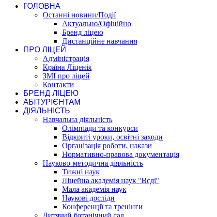
ГОЛОВНА
Останні новини/Події
Актуально/Офіційно
Бренд ліцею
Дистанційне навчання
ПРО ЛІЦЕЙ
Адміністрація
Країна Ліценія
ЗМІ про ліцей
Контакти
БРЕНД ЛІЦЕЮ
АБІТУРІЄНТАМ
ДІЯЛЬНІСТЬ
Навчальна діяльність
Олімпіади та конкурси
Відкриті уроки, освітні заходи
Організація роботи, накази
Нормативно-правова документація
Науково-методична діяльність
Тижні наук
Ліцейна академія наук "Вєді"
Мала академія наук
Наукові досліди
Конференції та тренінги
Дитячий ботанічний сад