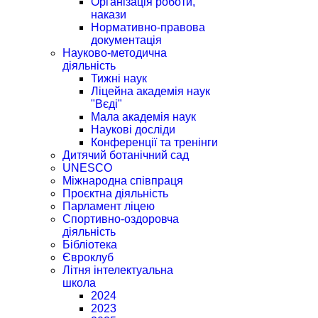
Організація роботи,
накази
Нормативно-правова
документація
Науково-методична
діяльність
Тижні наук
Ліцейна академія наук
"Вєді"
Мала академія наук
Наукові досліди
Конференції та тренінги
Дитячий ботанічний сад
UNESCO
Міжнародна співпраця
Проєктна діяльність
Парламент ліцею
Спортивно-оздоровча
діяльність
Бібліотека
Євроклуб
Літня інтелектуальна
школа
2024
2023