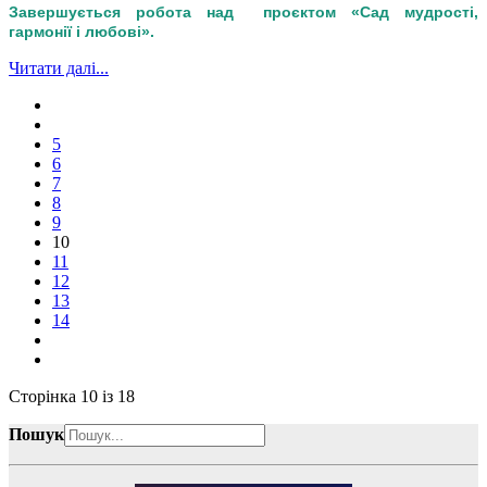
Завершується робота над проєктом «Сад мудрості,
гармонії і любові».
Читати далі...
5
6
7
8
9
10
11
12
13
14
Сторінка 10 із 18
Пошук