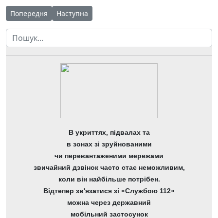
Попередня стаття: ЕКО-ІНФОРМ у рамках діяльності Молодіж
Наступна стаття: Екологічна акція вихідного дн
Попередня
Наступна
Пошук
В укриттях, підвалах та
в зонах зі зруйнованими
чи перевантаженими мережами
звичайний дзвінок часто стає неможливим,
коли він найбільше потрібен.
Відтепер зв'язатися зі «Службою 112»
можна через державний
мобільний застосунок