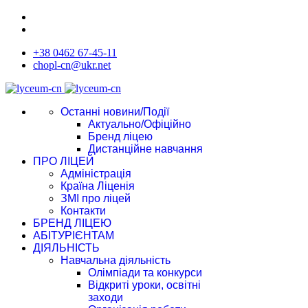
+38 0462 67-45-11
chopl-cn@ukr.net
Останні новини/Події
Актуально/Офіційно
Бренд ліцею
Дистанційне навчання
ПРО ЛІЦЕЙ
Адміністрація
Країна Ліценія
ЗМІ про ліцей
Контакти
БРЕНД ЛІЦЕЮ
АБІТУРІЄНТАМ
ДІЯЛЬНІСТЬ
Навчальна діяльність
Олімпіади та конкурси
Відкриті уроки, освітні
заходи