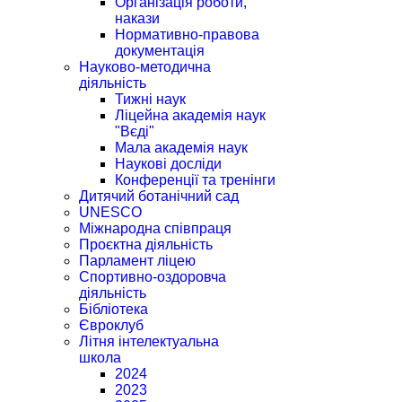
Організація роботи,
накази
Нормативно-правова
документація
Науково-методична
діяльність
Тижні наук
Ліцейна академія наук
"Вєді"
Мала академія наук
Наукові досліди
Конференції та тренінги
Дитячий ботанічний сад
UNESCO
Міжнародна співпраця
Проєктна діяльність
Парламент ліцею
Спортивно-оздоровча
діяльність
Бібліотека
Євроклуб
Літня інтелектуальна
школа
2024
2023