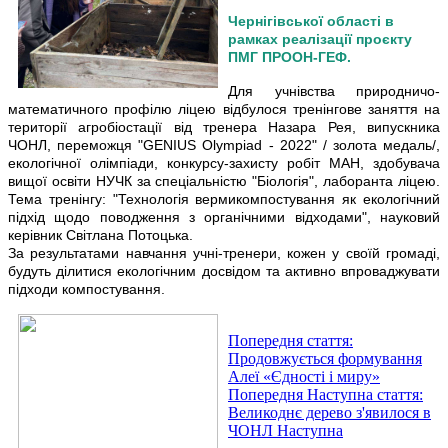
Чернігівської області в
рамках реалізації проєкту
ПМГ ПРООН-ГЕФ.
Для учнівства природничо-
математичного профілю ліцею відбулося тренінгове заняття на
території агробіостації від тренера Назара Рея, випускника
ЧОНЛ, переможця "GENIUS Olympiad - 2022" / золота медаль/,
екологічної олімпіади, конкурсу-захисту робіт МАН, здобувача
вищої освіти НУЧК за спеціальністю "Біологія", лаборанта ліцею.
Тема тренінгу: "Технологія вермикомпостування як екологічний
підхід щодо поводження з органічними відходами", науковий
керівник Світлана Потоцька.
За результатами навчання учні-тренери, кожен у своїй громаді,
будуть ділитися екологічним досвідом та активно впроваджувати
підходи компостування.
Попередня стаття:
Продовжується формування
Алеї «Єдності і миру»
Попередня
Наступна стаття:
Великоднє дерево з'явилося в
ЧОНЛ
Наступна