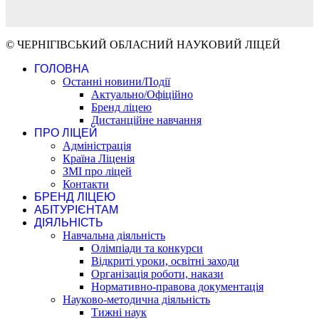
© ЧЕРНІГІВСЬКИЙ ОБЛАСНИЙ НАУКОВИЙ ЛІЦЕЙ
ГОЛОВНА
Останні новини/Події
Актуально/Офіційно
Бренд ліцею
Дистанційне навчання
ПРО ЛІЦЕЙ
Адміністрація
Країна Ліценія
ЗМІ про ліцей
Контакти
БРЕНД ЛІЦЕЮ
АБІТУРІЄНТАМ
ДІЯЛЬНІСТЬ
Навчальна діяльність
Олімпіади та конкурси
Відкриті уроки, освітні заходи
Організація роботи, накази
Нормативно-правова документація
Науково-методична діяльність
Тижні наук