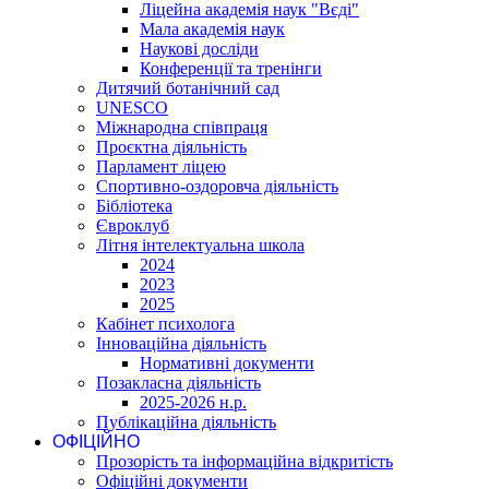
Ліцейна академія наук "Вєді"
Мала академія наук
Наукові досліди
Конференції та тренінги
Дитячий ботанічний сад
UNESCO
Міжнародна співпраця
Проєктна діяльність
Парламент ліцею
Спортивно-оздоровча діяльність
Бібліотека
Євроклуб
Літня інтелектуальна школа
2024
2023
2025
Кабінет психолога
Інноваційна діяльність
Нормативні документи
Позакласна діяльність
2025-2026 н.р.
Публікаційна діяльність
ОФІЦІЙНО
Прозорість та інформаційна відкритість
Офіційні документи