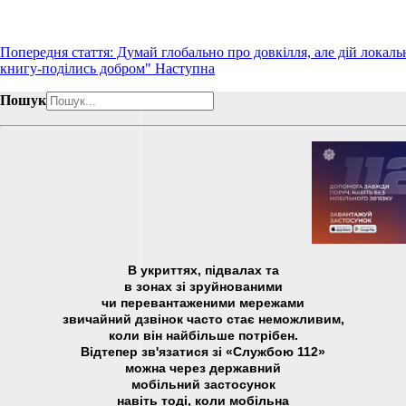
Попередня стаття: Думай глобально про довкілля, але дій локаль
книгу-поділись добром"
Наступна
Пошук
В укриттях, підвалах та
в зонах зі зруйнованими
чи перевантаженими мережами
звичайний дзвінок часто стає неможливим,
коли він найбільше потрібен.
Відтепер зв'язатися зі «Службою 112»
можна через державний
мобільний застосунок
навіть тоді, коли мобільна