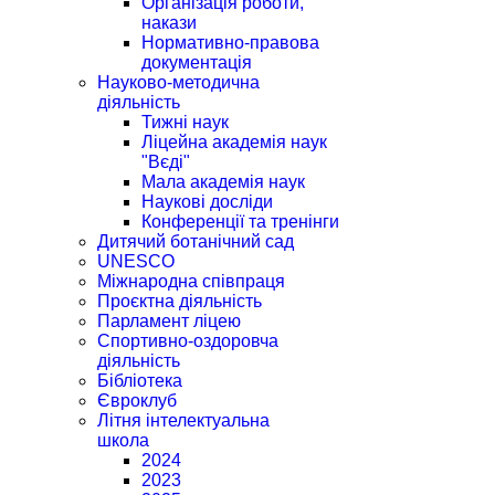
Організація роботи,
накази
Нормативно-правова
документація
Науково-методична
діяльність
Тижні наук
Ліцейна академія наук
"Вєді"
Мала академія наук
Наукові досліди
Конференції та тренінги
Дитячий ботанічний сад
UNESCO
Міжнародна співпраця
Проєктна діяльність
Парламент ліцею
Спортивно-оздоровча
діяльність
Бібліотека
Євроклуб
Літня інтелектуальна
школа
2024
2023