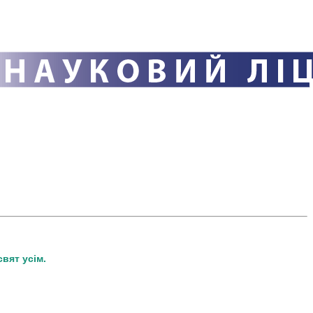
вят усім.