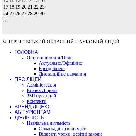
10
11
12
13
14
15
16
17
18
19
20
21
22
23
24
25
26
27
28
29
30
31
© ЧЕРНІГІВСЬКИЙ ОБЛАСНИЙ НАУКОВИЙ ЛІЦЕЙ
ГОЛОВНА
Останні новини/Події
Актуально/Офіційно
Бренд ліцею
Дистанційне навчання
ПРО ЛІЦЕЙ
Адміністрація
Країна Ліценія
ЗМІ про ліцей
Контакти
БРЕНД ЛІЦЕЮ
АБІТУРІЄНТАМ
ДІЯЛЬНІСТЬ
Навчальна діяльність
Олімпіади та конкурси
Відкриті уроки, освітні заходи