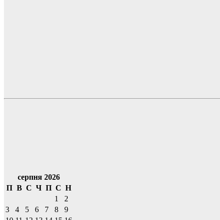
серпня 2026
П
В
С
Ч
П
С
Н
1
2
3
4
5
6
7
8
9