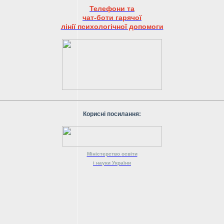
Телефони та
чат-боти гарячої
лінії психологічної допомоги
Корисні посилання:
Міністерство
освіти
і науки
України