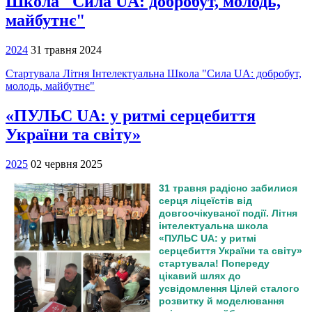
Школа "Сила UA: добробут, молодь,
майбутнє"
2024
31 травня 2024
Cтартувала Літня Інтелектуальна Школа "Сила UA: добробут,
молодь, майбутнє"
«ПУЛЬС UA: у ритмі серцебиття
України та світу»
2025
02 червня 2025
31 травня радісно забилися
серця ліцеїстів від
довгоочікуваної події. Літня
інтелектуальна школа
«ПУЛЬС UA: у ритмі
серцебиття України та світу»
стартувала! Попереду
цікавий шлях до
усвідомлення Цілей сталого
розвитку й моделювання