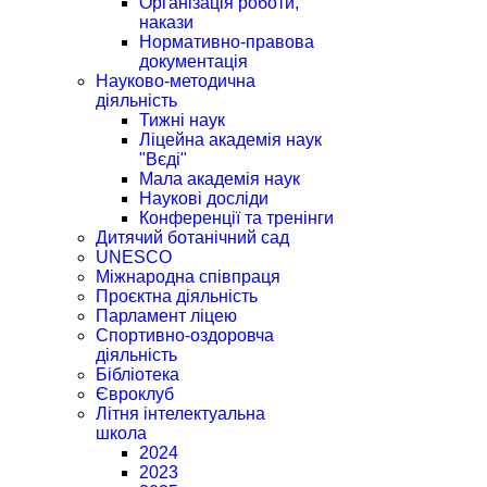
Організація роботи,
накази
Нормативно-правова
документація
Науково-методична
діяльність
Тижні наук
Ліцейна академія наук
"Вєді"
Мала академія наук
Наукові досліди
Конференції та тренінги
Дитячий ботанічний сад
UNESCO
Міжнародна співпраця
Проєктна діяльність
Парламент ліцею
Спортивно-оздоровча
діяльність
Бібліотека
Євроклуб
Літня інтелектуальна
школа
2024
2023