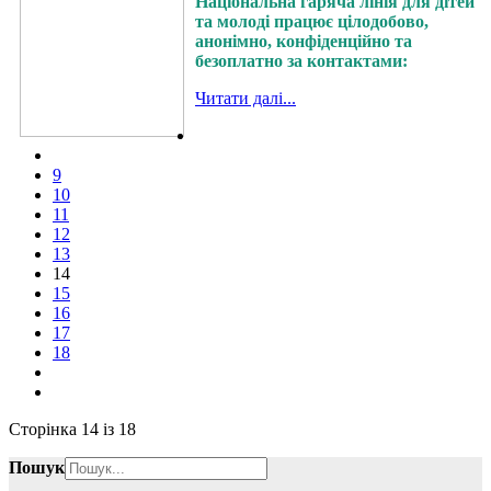
Національна гаряча лінія для дітей
та молоді працює цілодобово,
анонімно, конфіденційно та
безоплатно за контактами:
Читати далі...
9
10
11
12
13
14
15
16
17
18
Сторінка 14 із 18
Пошук