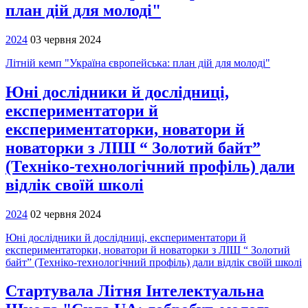
план дій для молоді"
2024
03 червня 2024
Літній кемп "Україна європейська: план дій для молоді"
Юні дослідники й дослідниці,
експериментатори й
експериментаторки, новатори й
новаторки з ЛІШ “ Золотий байт”
(Техніко-технологічний профіль) дали
відлік своїй школі
2024
02 червня 2024
Юні дослідники й дослідниці, експериментатори й
експериментаторки, новатори й новаторки з ЛІШ “ Золотий
байт” (Техніко-технологічний профіль) дали відлік своїй школі
Cтартувала Літня Інтелектуальна