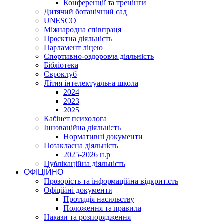
Конференції та тренінги
Дитячий ботанічний сад
UNESCO
Міжнародна співпраця
Проєктна діяльність
Парламент ліцею
Спортивно-оздоровча діяльність
Бібліотека
Євроклуб
Літня інтелектуальна школа
2024
2023
2025
Кабінет психолога
Інноваційна діяльність
Нормативні документи
Позакласна діяльність
2025-2026 н.р.
Публікаційна діяльність
ОФІЦІЙНО
Прозорість та інформаційна відкритість
Офіційні документи
Протидія насильству
Положення та правила
Накази та розпорядження