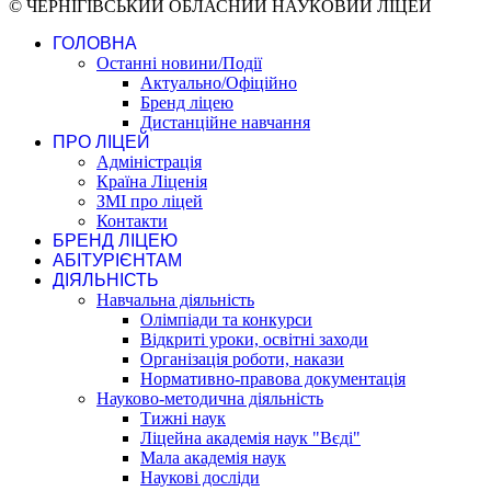
© ЧЕРНІГІВСЬКИЙ ОБЛАСНИЙ НАУКОВИЙ ЛІЦЕЙ
ГОЛОВНА
Останні новини/Події
Актуально/Офіційно
Бренд ліцею
Дистанційне навчання
ПРО ЛІЦЕЙ
Адміністрація
Країна Ліценія
ЗМІ про ліцей
Контакти
БРЕНД ЛІЦЕЮ
АБІТУРІЄНТАМ
ДІЯЛЬНІСТЬ
Навчальна діяльність
Олімпіади та конкурси
Відкриті уроки, освітні заходи
Організація роботи, накази
Нормативно-правова документація
Науково-методична діяльність
Тижні наук
Ліцейна академія наук "Вєді"
Мала академія наук
Наукові досліди