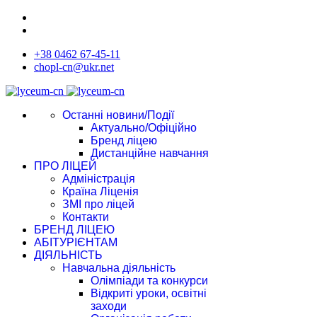
+38 0462 67-45-11
chopl-cn@ukr.net
Останні новини/Події
Актуально/Офіційно
Бренд ліцею
Дистанційне навчання
ПРО ЛІЦЕЙ
Адміністрація
Країна Ліценія
ЗМІ про ліцей
Контакти
БРЕНД ЛІЦЕЮ
АБІТУРІЄНТАМ
ДІЯЛЬНІСТЬ
Навчальна діяльність
Олімпіади та конкурси
Відкриті уроки, освітні
заходи