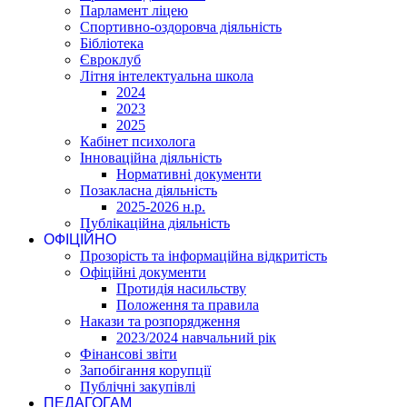
Парламент ліцею
Спортивно-оздоровча діяльність
Бібліотека
Євроклуб
Літня інтелектуальна школа
2024
2023
2025
Кабінет психолога
Інноваційна діяльність
Нормативні документи
Позакласна діяльність
2025-2026 н.р.
Публікаційна діяльність
ОФІЦІЙНО
Прозорість та інформаційна відкритість
Офіційні документи
Протидія насильству
Положення та правила
Накази та розпорядження
2023/2024 навчальний рік
Фінансові звіти
Запобігання корупції
Публічні закупівлі
ПЕДАГОГАМ