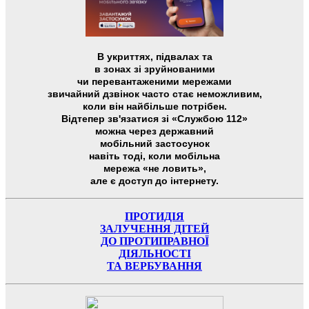
В укриттях, підвалах та
в зонах зі зруйнованими
чи перевантаженими мережами
звичайний дзвінок часто стає неможливим,
коли він найбільше потрібен.
Відтепер зв'язатися зі «Службою 112»
можна через державний
мобільний застосунок
навіть тоді, коли мобільна
мережа «не ловить»,
але є доступ до інтернету.
ПРОТИДІЯ
ЗАЛУЧЕННЯ ДІТЕЙ
ДО ПРОТИПРАВНОЇ
ДІЯЛЬНОСТІ
ТА ВЕРБУВАННЯ