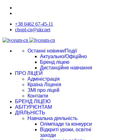
+38 0462 67-45-11
chopl-cn@ukr.net
Останні новини/Події
Актуально/Офіційно
Бренд ліцею
Дистанційне навчання
ПРО ЛІЦЕЙ
Адміністрація
Країна Ліценія
ЗМІ про ліцей
Контакти
БРЕНД ЛІЦЕЮ
АБІТУРІЄНТАМ
ДІЯЛЬНІСТЬ
Навчальна діяльність
Олімпіади та конкурси
Відкриті уроки, освітні
заходи