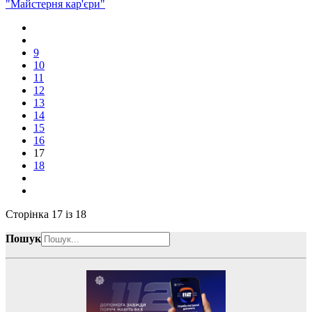
"Майстерня кар'єри"
9
10
11
12
13
14
15
16
17
18
Сторінка 17 із 18
Пошук