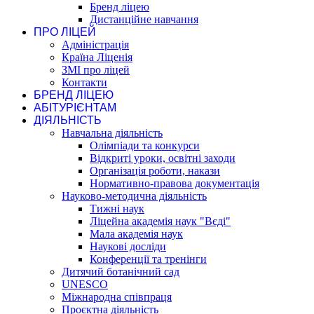
Бренд ліцею
Дистанційне навчання
ПРО ЛІЦЕЙ
Адміністрація
Країна Ліценія
ЗМІ про ліцей
Контакти
БРЕНД ЛІЦЕЮ
АБІТУРІЄНТАМ
ДІЯЛЬНІСТЬ
Навчальна діяльність
Олімпіади та конкурси
Відкриті уроки, освітні заходи
Організація роботи, накази
Нормативно-правова документація
Науково-методична діяльність
Тижні наук
Ліцейна академія наук "Вєді"
Мала академія наук
Наукові досліди
Конференції та тренінги
Дитячий ботанічний сад
UNESCO
Міжнародна співпраця
Проєктна діяльність