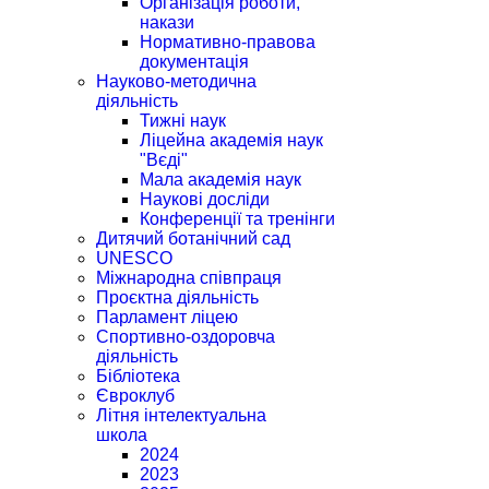
Організація роботи,
накази
Нормативно-правова
документація
Науково-методична
діяльність
Тижні наук
Ліцейна академія наук
"Вєді"
Мала академія наук
Наукові досліди
Конференції та тренінги
Дитячий ботанічний сад
UNESCO
Міжнародна співпраця
Проєктна діяльність
Парламент ліцею
Спортивно-оздоровча
діяльність
Бібліотека
Євроклуб
Літня інтелектуальна
школа
2024
2023