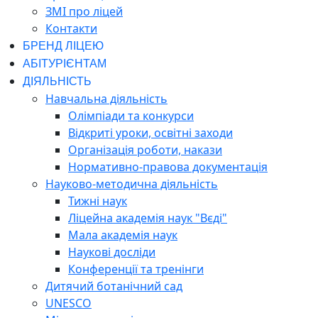
ЗМІ про ліцей
Контакти
БРЕНД ЛІЦЕЮ
АБІТУРІЄНТАМ
ДІЯЛЬНІСТЬ
Навчальна діяльність
Олімпіади та конкурси
Відкриті уроки, освітні заходи
Організація роботи, накази
Нормативно-правова документація
Науково-методична діяльність
Тижні наук
Ліцейна академія наук "Вєді"
Мала академія наук
Наукові досліди
Конференції та тренінги
Дитячий ботанічний сад
UNESCO