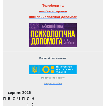
Телефони та
чат-боти гарячої
лінії психологічної допомоги
Корисні посилання:
Міністерство
освіти
і науки
України
серпня 2026
П
В
С
Ч
П
С
Н
1
2