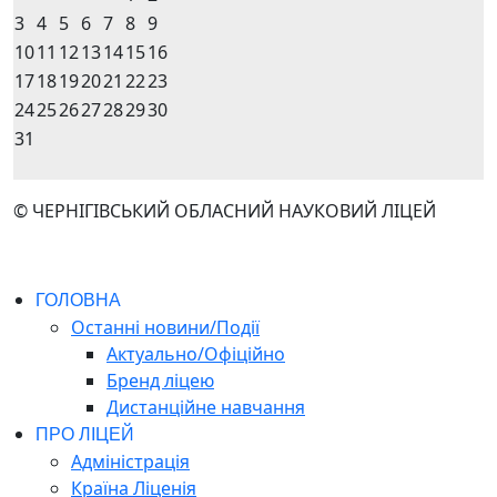
3
4
5
6
7
8
9
10
11
12
13
14
15
16
17
18
19
20
21
22
23
24
25
26
27
28
29
30
31
© ЧЕРНІГІВСЬКИЙ ОБЛАСНИЙ НАУКОВИЙ ЛІЦЕЙ
ГОЛОВНА
Останні новини/Події
Актуально/Офіційно
Бренд ліцею
Дистанційне навчання
ПРО ЛІЦЕЙ
Адміністрація
Країна Ліценія