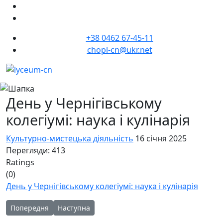
+38 0462 67-45-11
chopl-cn@ukr.net
День у Чернігівському
колегіумі: наука і кулінарія
Культурно-мистецька діяльність
16 січня 2025
Перегляди: 413
Ratings
(0)
День у Чернігівському колегіумі: наука і кулінарія
Попередня стаття: "Світ моїх захоплень"
Наступна стаття: Відбулася екскурсія вихідного д
Попередня
Наступна