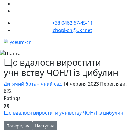
+38 0462 67-45-11
chopl-cn@ukr.net
Що вдалося виростити
учнівству ЧОНЛ із цибулин
Дитячий ботанічний сад
14 червня 2023
Перегляди:
622
Ratings
(0)
Що вдалося виростити учнівству ЧОНЛ із цибулин
Попередня стаття: Проєкти, виконані на базі Дитячого ботан
Наступна стаття: Продовжується формування Ал
Попередня
Наступна