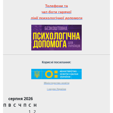
Телефони та
чат-боти гарячої
лінії психологічної допомоги
Корисні посилання:
Міністерство
освіти
і науки
України
серпня 2026
П
В
С
Ч
П
С
Н
1
2