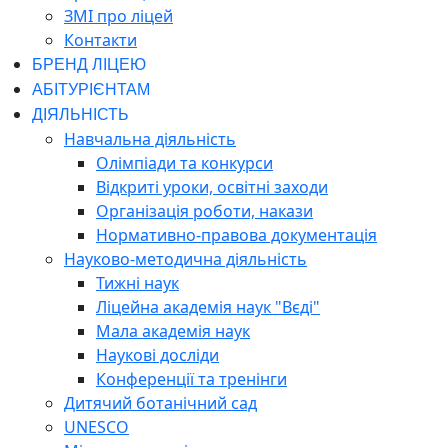
ЗМІ про ліцей
Контакти
БРЕНД ЛІЦЕЮ
АБІТУРІЄНТАМ
ДІЯЛЬНІСТЬ
Навчальна діяльність
Олімпіади та конкурси
Відкриті уроки, освітні заходи
Організація роботи, накази
Нормативно-правова документація
Науково-методична діяльність
Тижні наук
Ліцейна академія наук "Вєді"
Мала академія наук
Наукові досліди
Конференції та тренінги
Дитячий ботанічний сад
UNESCO