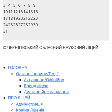
3
4
5
6
7
8
9
10
11
12
13
14
15
16
17
18
19
20
21
22
23
24
25
26
27
28
29
30
31
© ЧЕРНІГІВСЬКИЙ ОБЛАСНИЙ НАУКОВИЙ ЛІЦЕЙ
ГОЛОВНА
Останні новини/Події
Актуально/Офіційно
Бренд ліцею
Дистанційне навчання
ПРО ЛІЦЕЙ
Адміністрація
Країна Ліценія