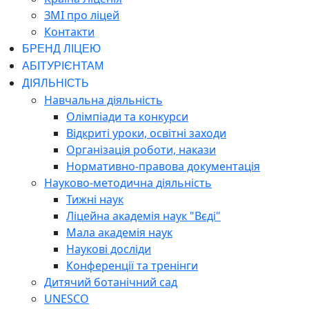
ЗМІ про ліцей
Контакти
БРЕНД ЛІЦЕЮ
АБІТУРІЄНТАМ
ДІЯЛЬНІСТЬ
Навчальна діяльність
Олімпіади та конкурси
Відкриті уроки, освітні заходи
Організація роботи, накази
Нормативно-правова документація
Науково-методична діяльність
Тижні наук
Ліцейна академія наук "Вєді"
Мала академія наук
Наукові досліди
Конференції та тренінги
Дитячий ботанічний сад
UNESCO