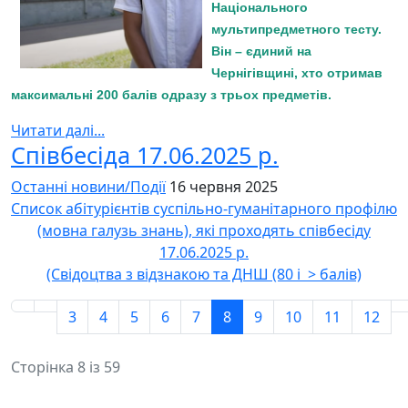
Національного
мультипредметного тесту.
Він – єдиний на
Чернігівщині, хто отримав
максимальні 200 балів одразу з трьох предметів.
Читати далі...
Співбесіда 17.06.2025 р.
Останні новини/Події
16 червня 2025
Список абітурієнтів суспільно-гуманітарного профілю
(мовна галузь знань), які проходять співбесіду
17.06.2025 р.
(Свідоцтва з відзнакою та ДНШ (80 і > балів)
3
4
5
6
7
8
9
10
11
12
Сторінка 8 із 59