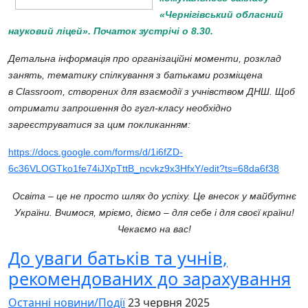
«Чернігівський обласний
науковий ліцей». Початок зустрічі о 8.30.
Детальна інформація про організаційні моменти, розклад
занять, тематику спілкування з батьками розміщена
в
Classroom
, створених для взаємодії з учнівством ДНШ. Щоб
отримати запрошення до гугл-класу необхідно
зареєструватися за цим покликанням:
https://docs.google.com/forms/d/1i6fZD-
6c36VLOGTko1fe74iJXpTttB_ncvkz9x3HfxY/edit?ts=68da6f38
Освіта – це не просто шлях до успіху. Це внесок у майбутнє
України. Вчимося, мріємо, діємо – для себе і для своєї країни!
Чекаємо на вас!
До уваги батьків та учнів,
рекомендованих до зарахування
Останні новини/Події
23 червня 2025