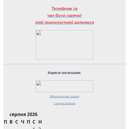
Телефони та
чат-боти гарячої
лінії психологічної допомоги
Корисні посилання:
Міністерство
освіти
і науки
України
серпня 2026
П
В
С
Ч
П
С
Н