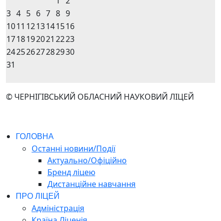
1
2
3
4
5
6
7
8
9
10
11
12
13
14
15
16
17
18
19
20
21
22
23
24
25
26
27
28
29
30
31
© ЧЕРНІГІВСЬКИЙ ОБЛАСНИЙ НАУКОВИЙ ЛІЦЕЙ
ГОЛОВНА
Останні новини/Події
Актуально/Офіційно
Бренд ліцею
Дистанційне навчання
ПРО ЛІЦЕЙ
Адміністрація
Країна Ліценія