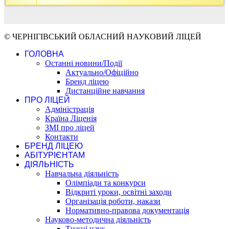
© ЧЕРНІГІВСЬКИЙ ОБЛАСНИЙ НАУКОВИЙ ЛІЦЕЙ
ГОЛОВНА
Останні новини/Події
Актуально/Офіційно
Бренд ліцею
Дистанційне навчання
ПРО ЛІЦЕЙ
Адміністрація
Країна Ліценія
ЗМІ про ліцей
Контакти
БРЕНД ЛІЦЕЮ
АБІТУРІЄНТАМ
ДІЯЛЬНІСТЬ
Навчальна діяльність
Олімпіади та конкурси
Відкриті уроки, освітні заходи
Організація роботи, накази
Нормативно-правова документація
Науково-методична діяльність
Тижні наук