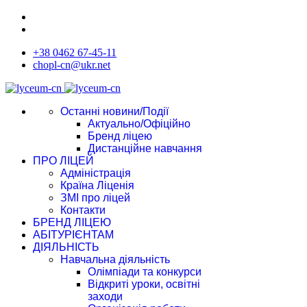
+38 0462 67-45-11
chopl-cn@ukr.net
Останні новини/Події
Актуально/Офіційно
Бренд ліцею
Дистанційне навчання
ПРО ЛІЦЕЙ
Адміністрація
Країна Ліценія
ЗМІ про ліцей
Контакти
БРЕНД ЛІЦЕЮ
АБІТУРІЄНТАМ
ДІЯЛЬНІСТЬ
Навчальна діяльність
Олімпіади та конкурси
Відкриті уроки, освітні
заходи