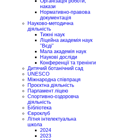
Організація роботи,
накази
Нормативно-правова
документація
Науково-методична
діяльність
Тижні наук
Ліцейна академія наук
"Вєді"
Мала академія наук
Наукові досліди
Конференції та тренінги
Дитячий ботанічний сад
UNESCO
Міжнародна співпраця
Проєктна діяльність
Парламент ліцею
Спортивно-оздоровча
діяльність
Бібліотека
Євроклуб
Літня інтелектуальна
школа
2024
2023