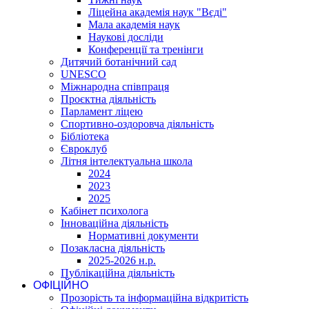
Ліцейна академія наук "Вєді"
Мала академія наук
Наукові досліди
Конференції та тренінги
Дитячий ботанічний сад
UNESCO
Міжнародна співпраця
Проєктна діяльність
Парламент ліцею
Спортивно-оздоровча діяльність
Бібліотека
Євроклуб
Літня інтелектуальна школа
2024
2023
2025
Кабінет психолога
Інноваційна діяльність
Нормативні документи
Позакласна діяльність
2025-2026 н.р.
Публікаційна діяльність
ОФІЦІЙНО
Прозорість та інформаційна відкритість