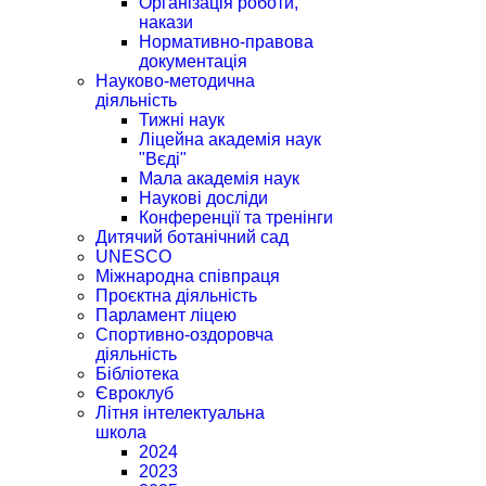
Організація роботи,
накази
Нормативно-правова
документація
Науково-методична
діяльність
Тижні наук
Ліцейна академія наук
"Вєді"
Мала академія наук
Наукові досліди
Конференції та тренінги
Дитячий ботанічний сад
UNESCO
Міжнародна співпраця
Проєктна діяльність
Парламент ліцею
Спортивно-оздоровча
діяльність
Бібліотека
Євроклуб
Літня інтелектуальна
школа
2024
2023