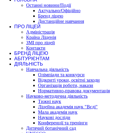
Останні новини/Події
Актуально/Офіційно
Бренд ліцею
Дистанційне навчання
ПРО ЛІЦЕЙ
Адміністрація
Країна Ліценія
ЗМІ про ліцей
Контакти
БРЕНД ЛІЦЕЮ
АБІТУРІЄНТАМ
ДІЯЛЬНІСТЬ
Навчальна діяльність
Олімпіади та конкурси
Відкриті уроки, освітні заходи
Організація роботи, накази
Нормативно-правова документація
Науково-методична діяльність
Тижні наук
Ліцейна академія наук "Вєді"
Мала академія наук
Наукові досліди
Конференції та тренінги
Дитячий ботанічний сад