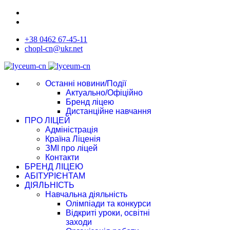
+38 0462 67-45-11
chopl-cn@ukr.net
Останні новини/Події
Актуально/Офіційно
Бренд ліцею
Дистанційне навчання
ПРО ЛІЦЕЙ
Адміністрація
Країна Ліценія
ЗМІ про ліцей
Контакти
БРЕНД ЛІЦЕЮ
АБІТУРІЄНТАМ
ДІЯЛЬНІСТЬ
Навчальна діяльність
Олімпіади та конкурси
Відкриті уроки, освітні
заходи