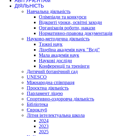
АБІТУРІЄНТАМ
ДІЯЛЬНІСТЬ
Навчальна діяльність
Олімпіади та конкурси
Відкриті уроки, освітні заходи
Організація роботи, накази
Нормативно-правова документація
Науково-методична діяльність
Тижні наук
Ліцейна академія наук "Вєді"
Мала академія наук
Наукові досліди
Конференції та тренінги
Дитячий ботанічний сад
UNESCO
Міжнародна співпраця
Проєктна діяльність
Парламент ліцею
Спортивно-оздоровча діяльність
Бібліотека
Євроклуб
Літня інтелектуальна школа
2024
2023
2025