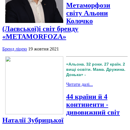
Метаморфози
світу Альони
Колочко
(Лаєвської)і світ бренду
«METAMORFOZA»
Бренд ліцею
19 жовтня 2021
«Альона. 32 роки. 27 країн. 2
вищі освіти. Мама. Дружина.
Донька» -
Читати далі...
44 країни й 4
континенти -
дивовижний світ
Наталії Зубрицької