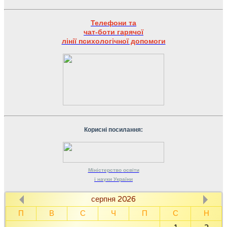
Телефони та
чат-боти гарячої
лінії психологічної допомоги
Корисні посилання:
Міністерство
освіти
і науки
України
серпня 2026
П
В
С
Ч
П
С
Н