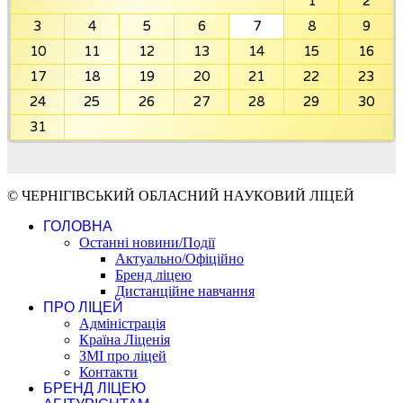
1
2
3
4
5
6
7
8
9
10
11
12
13
14
15
16
17
18
19
20
21
22
23
24
25
26
27
28
29
30
31
© ЧЕРНІГІВСЬКИЙ ОБЛАСНИЙ НАУКОВИЙ ЛІЦЕЙ
ГОЛОВНА
Останні новини/Події
Актуально/Офіційно
Бренд ліцею
Дистанційне навчання
ПРО ЛІЦЕЙ
Адміністрація
Країна Ліценія
ЗМІ про ліцей
Контакти
БРЕНД ЛІЦЕЮ