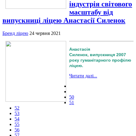
індустрія світового
масштабу від
випускниці ліцею Анастасії Силенок
Бренд ліцею
24 червня 2021
Анастасія
Силенок, випускниця 2007
року гуманітарного профілю
ліцею.
Читати далі...
50
51
52
53
54
55
56
57