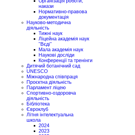
Організація роботи,
накази
Нормативно-правова
документація
Науково-методична
діяльність
Тижні наук
Ліцейна академія наук
"Вєді"
Мала академія наук
Наукові досліди
Конференції та тренінги
Дитячий ботанічний сад
UNESCO
Міжнародна співпраця
Проєктна діяльність
Парламент ліцею
Спортивно-оздоровча
діяльність
Бібліотека
Євроклуб
Літня інтелектуальна
школа
2024
2023