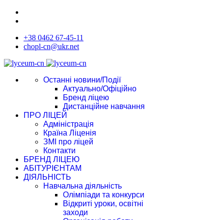
+38 0462 67-45-11
chopl-cn@ukr.net
Останні новини/Події
Актуально/Офіційно
Бренд ліцею
Дистанційне навчання
ПРО ЛІЦЕЙ
Адміністрація
Країна Ліценія
ЗМІ про ліцей
Контакти
БРЕНД ЛІЦЕЮ
АБІТУРІЄНТАМ
ДІЯЛЬНІСТЬ
Навчальна діяльність
Олімпіади та конкурси
Відкриті уроки, освітні
заходи