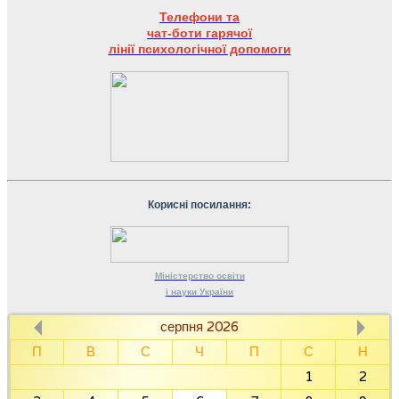
Телефони та
чат-боти гарячої
лінії психологічної допомоги
Корисні посилання:
Міністерство
освіти
і науки
України
серпня 2026
П
В
С
Ч
П
С
Н
1
2