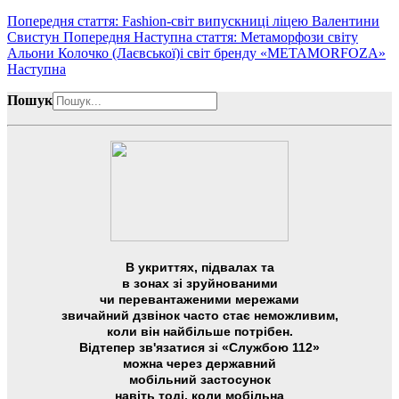
Попередня стаття: Fashion-світ випускниці ліцею Валентини
Свистун
Попередня
Наступна стаття: Метаморфози світу
Альони Колочко (Лаєвської)і світ бренду «METAMORFOZA»
Наступна
Пошук
В укриттях, підвалах та
в зонах зі зруйнованими
чи перевантаженими мережами
звичайний дзвінок часто стає неможливим,
коли він найбільше потрібен.
Відтепер зв'язатися зі «Службою 112»
можна через державний
мобільний застосунок
навіть тоді, коли мобільна