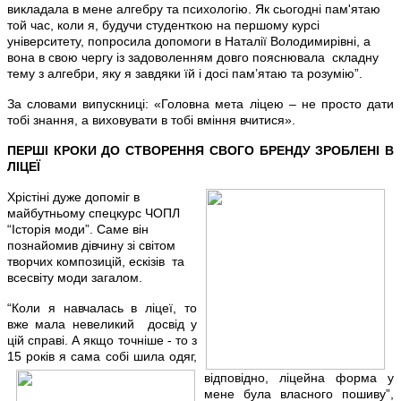
викладала в мене алгебру та психологію. Як сьогодні пам'ятаю
той час, коли я, будучи студенткою на першому курсі
університету, попросила допомоги в Наталії Володимирівні, а
вона в свою чергу із задоволенням довго пояснювала складну
тему з алгебри, яку я завдяки їй і досі
пам’ятаю та
розумію”.
За словами випускниці:
«
Головна мета ліцею
–
не просто дати
тобі знання, а виховувати в тобі вміння вчитися
»
.
ПЕРШІ КРОКИ ДО СТВОРЕННЯ СВОГО БРЕНДУ ЗРОБЛЕНІ В
ЛІЦЕЇ
Хрістіні дуже допоміг в
майбутньому спецкурс ЧОПЛ
“Історія моди”. Саме він
познайомив дівчину зі світом
творчих композицій, ескізів та
всесвіту моди загалом.
“Коли я навчалась в ліцеї, то
вже мала невеликий досвід у
цій справі. А якщо точніше - то з
15 років я сама собі шила одяг,
відповідно
,
ліцейна форма у
мене була власного пошиву”,