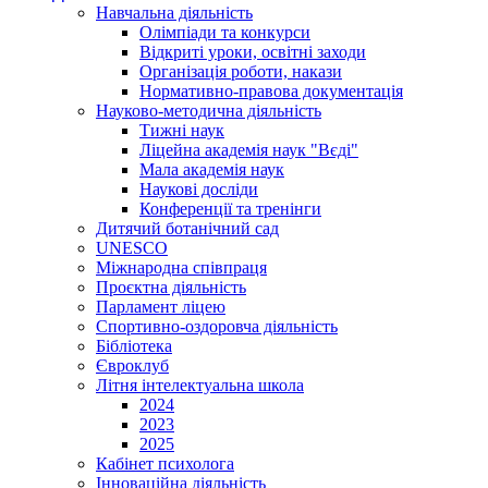
Навчальна діяльність
Олімпіади та конкурси
Відкриті уроки, освітні заходи
Організація роботи, накази
Нормативно-правова документація
Науково-методична діяльність
Тижні наук
Ліцейна академія наук "Вєді"
Мала академія наук
Наукові досліди
Конференції та тренінги
Дитячий ботанічний сад
UNESCO
Міжнародна співпраця
Проєктна діяльність
Парламент ліцею
Спортивно-оздоровча діяльність
Бібліотека
Євроклуб
Літня інтелектуальна школа
2024
2023
2025
Кабінет психолога
Інноваційна діяльність