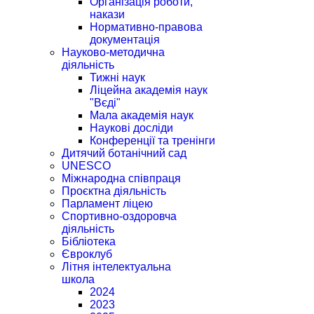
Організація роботи,
накази
Нормативно-правова
документація
Науково-методична
діяльність
Тижні наук
Ліцейна академія наук
"Вєді"
Мала академія наук
Наукові досліди
Конференції та тренінги
Дитячий ботанічний сад
UNESCO
Міжнародна співпраця
Проєктна діяльність
Парламент ліцею
Спортивно-оздоровча
діяльність
Бібліотека
Євроклуб
Літня інтелектуальна
школа
2024
2023