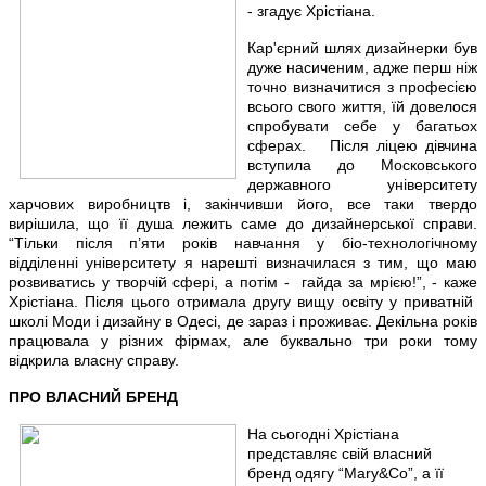
-
згадує
Хрістіана.
Кар'єрний шлях дизайнерки був
дуже насиченим, адже перш ніж
точно визначитися з професією
всього свого життя, їй довелося
спробувати себе у багатьох
сферах. Після ліцею дівчина
вступила до Московського
державного університету
харчових виробництв і, закінчивши його, все таки твердо
вирішила, що її душа лежить саме до дизайнерської справи.
“Тільки після
п’яти
років навчання
у
біо-технологічному
відділенн
і
університет
у
я нарешті визначилася з тим, що маю
розвиватись у творчій сфері, а потім - гайда за мрією!”
,
- каже
Хрістіана. Після цього отримала другу вищу освіту у приватній
школі Моди і дизайну в Одесі, де зараз і проживає. Декільна років
працювала у різних фірмах, але буквально три роки тому
відкрила власну справу.
ПРО ВЛАСНИЙ БРЕНД
На сьогодні Хрістіана
представляє свій власний
бренд одягу “
Mary
&
Co
”, а її