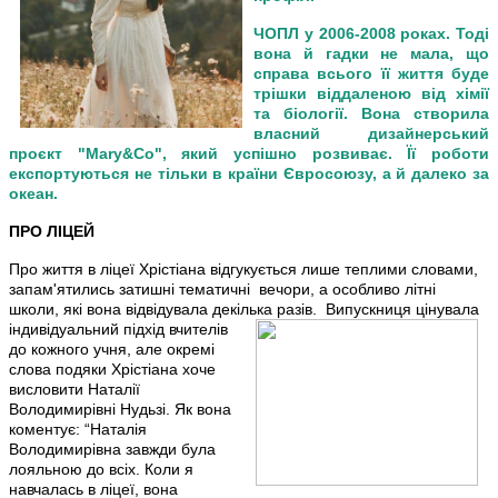
ЧОПЛ у 2006-2008 роках. Тоді
вона й гадки не мала, що
справа всього її життя буде
трішки віддаленою від хімії
та біології. Вона створила
власний дизайнерський
проєкт "Mary&Co", який успішно розвиває. Її роботи
експортуються не тільки в країни Євросоюзу, а й далеко за
океан.
ПРО ЛІЦЕЙ
Про
життя в ліцеї Хр
істіана
відгукується лише теплими словами,
запам'ятились затишні тематичні вечори, а особливо літні
школи, які вона відвідувала декілька разів.
Випускниця цінувала
індивідуальний підхід вчителів
до кожного учня, але окремі
слова подяки Хрістіана хоче
висловити Наталії
Володимирівні Нудьзі. Як вона
коментує: “Наталія
Володимирівна завжди була
лояльною до всіх
. К
оли я
навчалась в ліцеї
,
вона