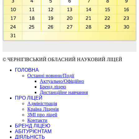
3
4
5
6
7
8
9
10
11
12
13
14
15
16
17
18
19
20
21
22
23
24
25
26
27
28
29
30
31
© ЧЕРНІГІВСЬКИЙ ОБЛАСНИЙ НАУКОВИЙ ЛІЦЕЙ
ГОЛОВНА
Останні новини/Події
Актуально/Офіційно
Бренд ліцею
Дистанційне навчання
ПРО ЛІЦЕЙ
Адміністрація
Країна Ліценія
ЗМІ про ліцей
Контакти
БРЕНД ЛІЦЕЮ
АБІТУРІЄНТАМ
ДІЯЛЬНІСТЬ