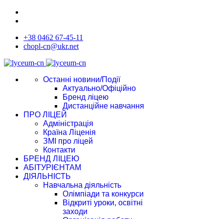
+38 0462 67-45-11
chopl-cn@ukr.net
Останні новини/Події
Актуально/Офіційно
Бренд ліцею
Дистанційне навчання
ПРО ЛІЦЕЙ
Адміністрація
Країна Ліценія
ЗМІ про ліцей
Контакти
БРЕНД ЛІЦЕЮ
АБІТУРІЄНТАМ
ДІЯЛЬНІСТЬ
Навчальна діяльність
Олімпіади та конкурси
Відкриті уроки, освітні
заходи