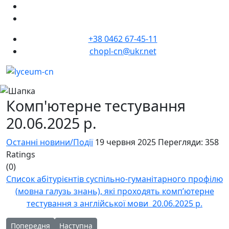
+38 0462 67-45-11
chopl-cn@ukr.net
Комп'ютерне тестування
20.06.2025 р.
Останні новини/Події
19 червня 2025
Перегляди: 358
Ratings
(0)
Список абітурієнтів суспільно-гуманітарного профілю
(мовна галузь знань), які проходять комп’ютерне
тестування з англійської мови 20.06.2025 р.
Попередня стаття: Списки учнів, рекомендованих до зараху
Наступна стаття: Співбесіда 18.06.2025 р.
Попередня
Наступна