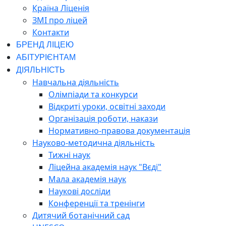
Країна Ліценія
ЗМІ про ліцей
Контакти
БРЕНД ЛІЦЕЮ
АБІТУРІЄНТАМ
ДІЯЛЬНІСТЬ
Навчальна діяльність
Олімпіади та конкурси
Відкриті уроки, освітні заходи
Організація роботи, накази
Нормативно-правова документація
Науково-методична діяльність
Тижні наук
Ліцейна академія наук "Вєді"
Мала академія наук
Наукові досліди
Конференції та тренінги
Дитячий ботанічний сад