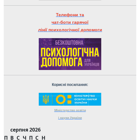
Телефони та
чат-боти гарячої
лінії психологічної допомоги
Корисні посилання:
Міністерство
освіти
і науки
України
серпня 2026
П
В
С
Ч
П
С
Н