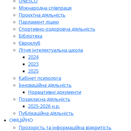
UNESCO
Міжнародна співпраця
Проєктна діяльність
Парламент ліцею
Спортивно-оздоровча діяльність
Бібліотека
Євроклуб
Літня інтелектуальна школа
2024
2023
2025
Кабінет психолога
Інноваційна діяльність
Нормативні документи
Позакласна діяльність
2025-2026 н.р.
Публікаційна діяльність
ОФІЦІЙНО
Прозорість та інформаційна відкритість