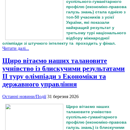
суспільного-гуманітарного
профілю (економіко-правова
галузь знань) стала однією з
топ-50 учасників з усієї
України, які показали
найкращий результат у
третьому турі національного
відбору міжнародної
олімпіади зі штучного інтелекту та проходить у фінал.
Читати далі...
Щиро вітаємо наших талановите
учнівство із блискучими результатами
ІІ туру олімпіади з Економіки та
державного управління
Останні новини/Події
31 березня 2026
Щиро вітаємо наших
талановите учнівство
суспільно-гуманітарного
профілю (економіко-правова
галузь знань) із блискучими