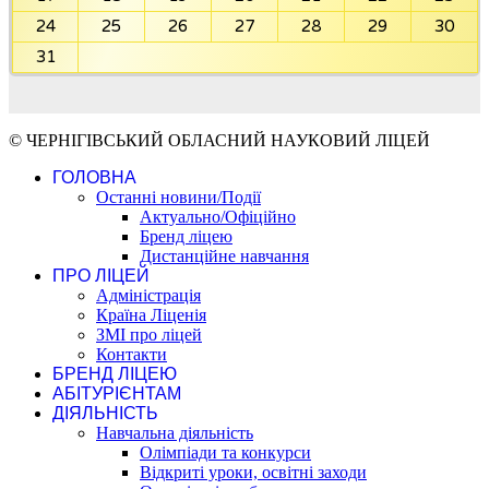
24
25
26
27
28
29
30
31
© ЧЕРНІГІВСЬКИЙ ОБЛАСНИЙ НАУКОВИЙ ЛІЦЕЙ
ГОЛОВНА
Останні новини/Події
Актуально/Офіційно
Бренд ліцею
Дистанційне навчання
ПРО ЛІЦЕЙ
Адміністрація
Країна Ліценія
ЗМІ про ліцей
Контакти
БРЕНД ЛІЦЕЮ
АБІТУРІЄНТАМ
ДІЯЛЬНІСТЬ
Навчальна діяльність
Олімпіади та конкурси
Відкриті уроки, освітні заходи