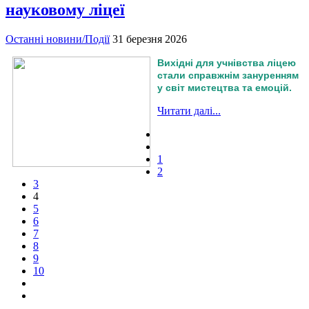
науковому ліцеї
Останні новини/Події
31 березня 2026
Вихідні для учнівства ліцею
стали справжнім зануренням
у світ мистецтва та емоцій.
Читати далі...
1
2
3
4
5
6
7
8
9
10