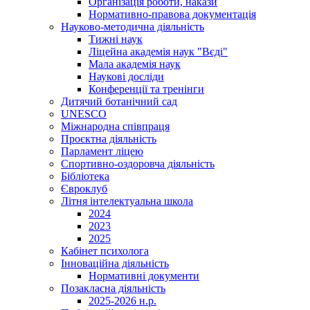
Організація роботи, накази
Нормативно-правова документація
Науково-методична діяльність
Тижні наук
Ліцейна академія наук "Вєді"
Мала академія наук
Наукові досліди
Конференції та тренінги
Дитячий ботанічний сад
UNESCO
Міжнародна співпраця
Проєктна діяльність
Парламент ліцею
Спортивно-оздоровча діяльність
Бібліотека
Євроклуб
Літня інтелектуальна школа
2024
2023
2025
Кабінет психолога
Інноваційна діяльність
Нормативні документи
Позакласна діяльність
2025-2026 н.р.