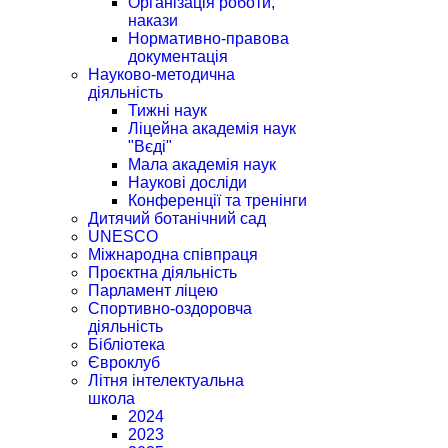
Організація роботи,
накази
Нормативно-правова
документація
Науково-методична
діяльність
Тижні наук
Ліцейна академія наук
"Вєді"
Мала академія наук
Наукові досліди
Конференції та тренінги
Дитячий ботанічний сад
UNESCO
Міжнародна співпраця
Проєктна діяльність
Парламент ліцею
Спортивно-оздоровча
діяльність
Бібліотека
Євроклуб
Літня інтелектуальна
школа
2024
2023