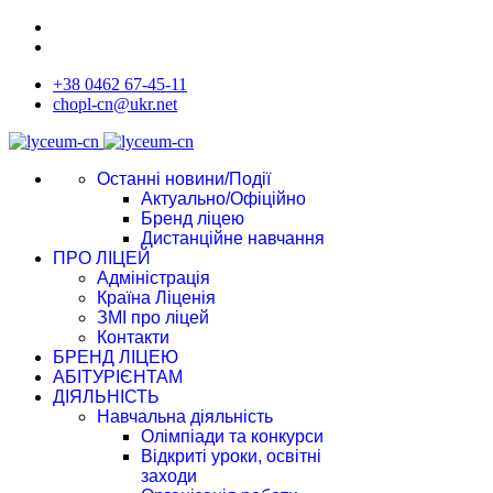
+38 0462 67-45-11
chopl-cn@ukr.net
Останні новини/Події
Актуально/Офіційно
Бренд ліцею
Дистанційне навчання
ПРО ЛІЦЕЙ
Адміністрація
Країна Ліценія
ЗМІ про ліцей
Контакти
БРЕНД ЛІЦЕЮ
АБІТУРІЄНТАМ
ДІЯЛЬНІСТЬ
Навчальна діяльність
Олімпіади та конкурси
Відкриті уроки, освітні
заходи