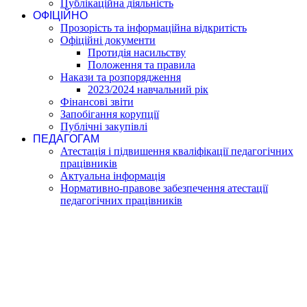
Публікаційна діяльність
ОФІЦІЙНО
Прозорість та інформаційна відкритість
Офіційні документи
Протидія насильству
Положення та правила
Накази та розпорядження
2023/2024 навчальний рік
Фінансові звіти
Запобігання корупції
Публічні закупівлі
ПЕДАГОГАМ
Атестація і підвишення кваліфікації педагогічних
працівників
Актуальна інформація
Нормативно-правове забезпечення атестації
педагогічних працівників