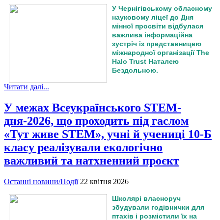
У Чернігівському обласному
науковому ліцеї до Дня
мінної просвіти відбулася
важлива інформаційна
зустріч із представницею
міжнародної організації The
Halo Trust Наталею
Бездольною.
Читати далі...
У межах Всеукраїнського STEM-
дня-2026, що проходить під гаслом
«Тут живе STEM», учні й учениці 10-Б
класу реалізували екологічно
важливий та натхненний проєкт
Останні новини/Події
22 квітня 2026
Школярі власноруч
збудували годівнички для
птахів і розмістили їх на