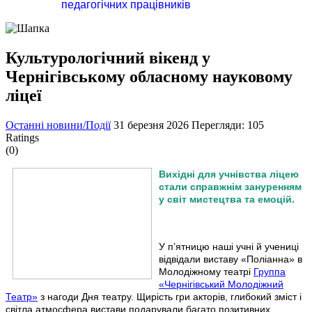
педагогічних працівників
Культурологічний вікенд у
Чернігівському обласному науковому
ліцеї
Останні новини/Події
31 березня 2026
Перегляди: 105
Ratings
(0)
Вихідні для учнівства ліцею
стали справжнім зануренням
у світ мистецтва та емоцій.
У п’ятницю наші учні й учениці
відвідали виставу «Поліанна» в
Молодіжному театрі
Группа
«Чернігівський Молодіжний
Театр»
з нагоди Дня театру. Щирість гри акторів, глибокий зміст і
світла атмосфера вистави подарували багато позитивних