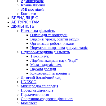
Адміністрація
Країна Ліценія
ЗМІ про ліцей
Контакти
БРЕНД ЛІЦЕЮ
АБІТУРІЄНТАМ
ДІЯЛЬНІСТЬ
Навчальна діяльність
Олімпіади та конкурси
Відкриті уроки, освітні заходи
Організація роботи, накази
Нормативно-правова документація
Науково-методична діяльність
Тижні наук
Ліцейна академія наук "Вєді"
Мала академія наук
Наукові досліди
Конференції та тренінги
Дитячий ботанічний сад
UNESCO
Міжнародна співпраця
Проєктна діяльність
Парламент ліцею
Спортивно-оздоровча діяльність
Бібліотека