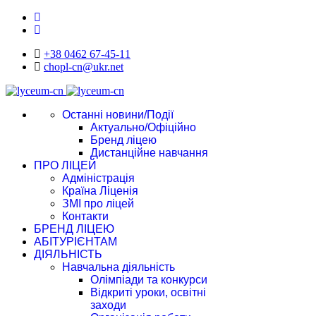
+38 0462 67-45-11
chopl-cn@ukr.net
Останні новини/Події
Актуально/Офіційно
Бренд ліцею
Дистанційне навчання
ПРО ЛІЦЕЙ
Адміністрація
Країна Ліценія
ЗМІ про ліцей
Контакти
БРЕНД ЛІЦЕЮ
АБІТУРІЄНТАМ
ДІЯЛЬНІСТЬ
Навчальна діяльність
Олімпіади та конкурси
Відкриті уроки, освітні
заходи