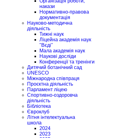
Організація роботи,
накази
Нормативно-правова
документація
Науково-методична
діяльність
Тижні наук
Ліцейна академія наук
"Вєді"
Мала академія наук
Наукові досліди
Конференції та тренінги
Дитячий ботанічний сад
UNESCO
Міжнародна співпраця
Проєктна діяльність
Парламент ліцею
Спортивно-оздоровча
діяльність
Бібліотека
Євроклуб
Літня інтелектуальна
школа
2024
2023