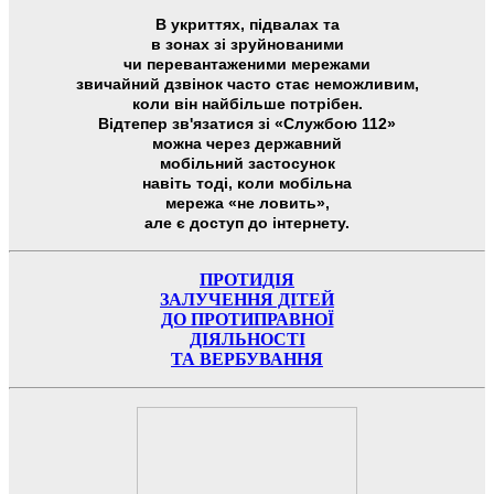
В укриттях, підвалах та
в зонах зі зруйнованими
чи перевантаженими мережами
звичайний дзвінок часто стає неможливим,
коли він найбільше потрібен.
Відтепер зв'язатися зі «Службою 112»
можна через державний
мобільний застосунок
навіть тоді, коли мобільна
мережа «не ловить»,
але є доступ до інтернету.
ПРОТИДІЯ
ЗАЛУЧЕННЯ ДІТЕЙ
ДО ПРОТИПРАВНОЇ
ДІЯЛЬНОСТІ
ТА ВЕРБУВАННЯ