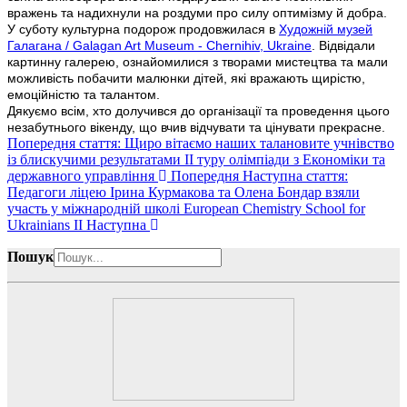
вражень та надихнули на роздуми про силу оптимізму й добра.
У суботу культурна подорож продовжилася в
Художній музей
Галагана / Galagan Art Museum - Chernihiv, Ukraine
. Відвідали
картинну галерею, ознайомилися з творами мистецтва та мали
можливість побачити малюнки дітей, які вражають щирістю,
емоційністю та талантом.
Дякуємо всім, хто долучився до організації та проведення цього
незабутнього вікенду, що вчив відчувати та цінувати прекрасне.
Попередня стаття: Щиро вітаємо наших талановите учнівство
із блискучими результатами ІІ туру олімпіади з Економіки та
державного управління
Попередня
Наступна стаття:
Педагоги ліцею Ірина Курмакова та Олена Бондар взяли
участь у міжнародній школі European Chemistry School for
Ukrainians II
Наступна
Пошук