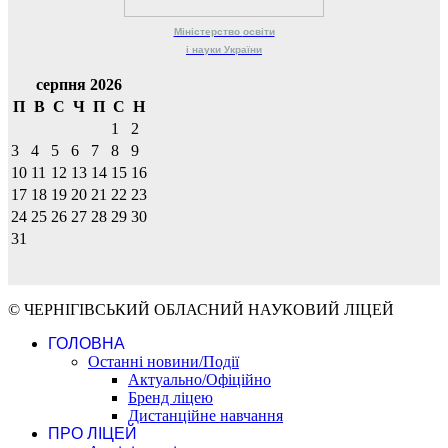
Міністерство
освіти
і науки
України
серпня 2026
П
В
С
Ч
П
С
Н
1
2
3
4
5
6
7
8
9
10
11
12
13
14
15
16
17
18
19
20
21
22
23
24
25
26
27
28
29
30
31
© ЧЕРНІГІВСЬКИЙ ОБЛАСНИЙ НАУКОВИЙ ЛІЦЕЙ
ГОЛОВНА
Останні новини/Події
Актуально/Офіційно
Бренд ліцею
Дистанційне навчання
ПРО ЛІЦЕЙ