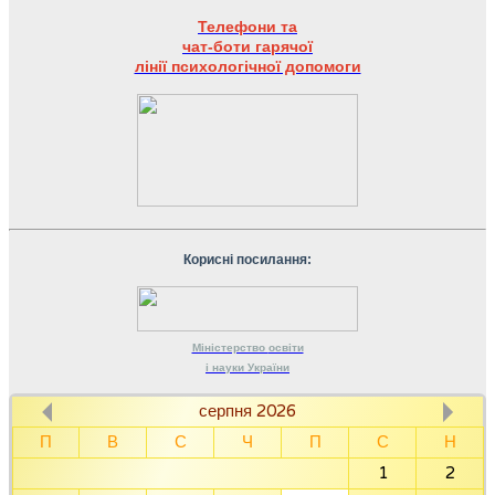
Телефони та
чат-боти гарячої
лінії психологічної допомоги
Корисні посилання:
Міністерство
освіти
і науки
України
серпня 2026
П
В
С
Ч
П
С
Н
1
2