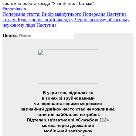
системна робота тріади "Учні-Вчителі-Батьки".
#профільна
Попередня стаття: Вибір майбутнього
Попередня
Наступна
стаття: Культурологічний вікенд у Чернігівському обласному
науковому ліцеї
Наступна
Пошук
В укриттях, підвалах та
в зонах зі зруйнованими
чи перевантаженими мережами
звичайний дзвінок часто стає неможливим,
коли він найбільше потрібен.
Відтепер зв'язатися зі «Службою 112»
можна через державний
мобільний застосунок