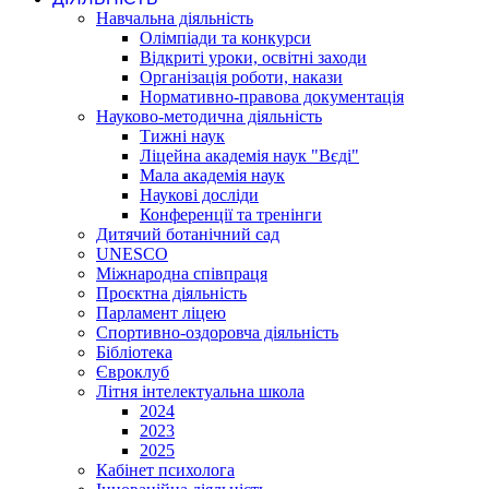
Навчальна діяльність
Олімпіади та конкурси
Відкриті уроки, освітні заходи
Організація роботи, накази
Нормативно-правова документація
Науково-методична діяльність
Тижні наук
Ліцейна академія наук "Вєді"
Мала академія наук
Наукові досліди
Конференції та тренінги
Дитячий ботанічний сад
UNESCO
Міжнародна співпраця
Проєктна діяльність
Парламент ліцею
Спортивно-оздоровча діяльність
Бібліотека
Євроклуб
Літня інтелектуальна школа
2024
2023
2025
Кабінет психолога