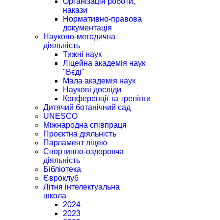
Організація роботи,
накази
Нормативно-правова
документація
Науково-методична
діяльність
Тижні наук
Ліцейна академія наук
"Вєді"
Мала академія наук
Наукові досліди
Конференції та тренінги
Дитячий ботанічний сад
UNESCO
Міжнародна співпраця
Проєктна діяльність
Парламент ліцею
Спортивно-оздоровча
діяльність
Бібліотека
Євроклуб
Літня інтелектуальна
школа
2024
2023