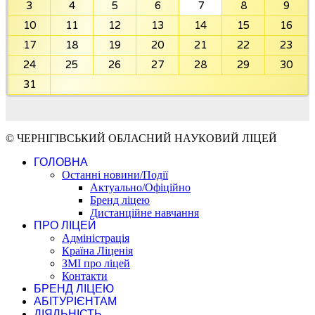
3
4
5
6
7
8
9
10
11
12
13
14
15
16
17
18
19
20
21
22
23
24
25
26
27
28
29
30
31
© ЧЕРНІГІВСЬКИЙ ОБЛАСНИЙ НАУКОВИЙ ЛІЦЕЙ
ГОЛОВНА
Останні новини/Події
Актуально/Офіційно
Бренд ліцею
Дистанційне навчання
ПРО ЛІЦЕЙ
Адміністрація
Країна Ліценія
ЗМІ про ліцей
Контакти
БРЕНД ЛІЦЕЮ
АБІТУРІЄНТАМ
ДІЯЛЬНІСТЬ