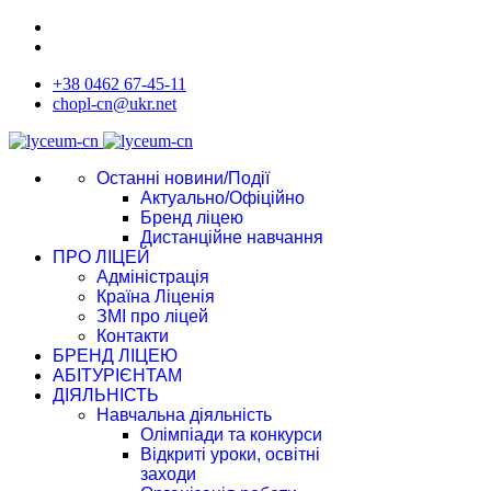
+38 0462 67-45-11
chopl-cn@ukr.net
Останні новини/Події
Актуально/Офіційно
Бренд ліцею
Дистанційне навчання
ПРО ЛІЦЕЙ
Адміністрація
Країна Ліценія
ЗМІ про ліцей
Контакти
БРЕНД ЛІЦЕЮ
АБІТУРІЄНТАМ
ДІЯЛЬНІСТЬ
Навчальна діяльність
Олімпіади та конкурси
Відкриті уроки, освітні
заходи