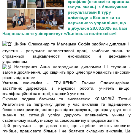
профілю (економіко-правова
галузь знань) із блискучими
результатами ІІ туру
олімпіади з Економіки та
державного управління, що
відбулася 28.03.2026 на базі
Національного університеут «Львівська політехніка»!
Щибун Олександр та Малецька Софія здобули дипломи ІІ
ступеня - результат наполегливої праці, глибоких знань та
справжньої зацікавленості економікою й державним
управлінням.
Нестеренко Анна нагороджена дипломом ІІІ ступеня -
вагоме досягнення, що свідчить про цілеспрямованість і високий
рівень підготовки.
Учитель економіки - ГРИЩЕНКО Галина Олександрівна,
застУпник директора з наукової роботи, учитель вищої
кваліфікаційної категорії, старший учитель.
Окрема подяка батькам та вихователю КЛІМОВІЙ Тетяні
Анатоліївні за підтримку дітей у час викликів та підвищених
безпекових ризиків, які ще раз підтверджують, що віра у грунтовні
знання та ситуації успіху дарують впевненість учням у
стабільному майбутньому та саморозвитку впродовж життя.
Цей результат - це доказ того, що ліцеїсти вміють мислити
глибше, працювати більше і не боятися складних викликів. Це