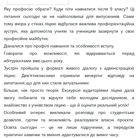
Яку професію обрати? Куди піти навчатися після 9 класу? Ці
питання сьогодні чи не найголовніші для випускників. Саме
тому вчора у стінах ліцею відбулася важлива профорієнтаційна
зустріч, яка допомогла учням та ученицям зазирнути у своє
професійне майбутнє.
Дізналися про профілі навчання та особливості вступу.
Говорили про можливості, які відкриваються перед
абітурієнтами вже цього року.
Зустріч пройшла у форматі живого діалогу з адміністрацією
ліцею. Дев’ятикласники отримали вичерпні відповіді на
запитання,що для них стали актуальними.
Більше, ніж просто теорія. Екскурсія аудиторіями ліцею дала
змогу побачити та відчути себе молодим дослідником, а
знайомство з учнівством ліцею - ще й оцінити реальний успіх!
Особливий інтерес викликали розповіді про студентське
дозвілля, гуртки та можливість реалізувати власні проєкти.
Освіта сьогодні — це не лише підручники, а передусім
практичні навички та вміння адаптуватися до вимог часу.