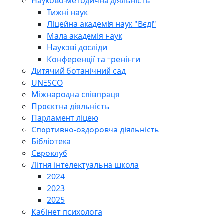
Науково-методична діяльність
Тижні наук
Ліцейна академія наук "Вєді"
Мала академія наук
Наукові досліди
Конференції та тренінги
Дитячий ботанічний сад
UNESCO
Міжнародна співпраця
Проєктна діяльність
Парламент ліцею
Спортивно-оздоровча діяльність
Бібліотека
Євроклуб
Літня інтелектуальна школа
2024
2023
2025
Кабінет психолога