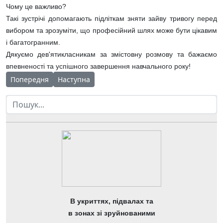
Чому це важливо?
Такі зустрічі допомагають підліткам зняти зайву тривогу перед
вибором та зрозуміти, що професійний шлях може бути цікавим
і багатогранним.
Дякуємо дев'ятикласникам за змістовну розмову та бажаємо
впевненості та успішного завершення навчального року!
Попередня стаття: Інформаційна зустріч до Дня мінної просв
Наступна стаття: Щиро вітаємо наших талановит
Попередня
Наступна
Пошук
В укриттях, підвалах та
в зонах зі зруйнованими