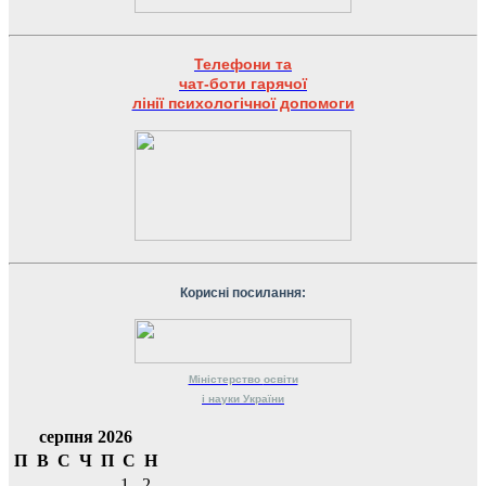
Телефони та
чат-боти гарячої
лінії психологічної допомоги
Корисні посилання:
Міністерство
освіти
і науки
України
серпня 2026
П
В
С
Ч
П
С
Н
1
2