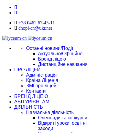
+38 0462 67-45-11
chopl-cn@ukr.net
Останні новини/Події
Актуально/Офіційно
Бренд ліцею
Дистанційне навчання
ПРО ЛІЦЕЙ
Адміністрація
Країна Ліценія
ЗМІ про ліцей
Контакти
БРЕНД ЛІЦЕЮ
АБІТУРІЄНТАМ
ДІЯЛЬНІСТЬ
Навчальна діяльність
Олімпіади та конкурси
Відкриті уроки, освітні
заходи