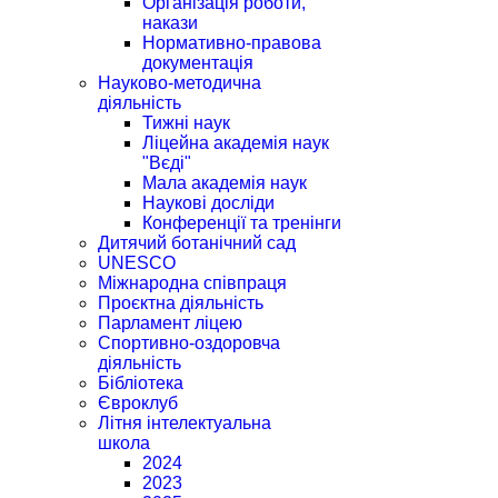
Організація роботи,
накази
Нормативно-правова
документація
Науково-методична
діяльність
Тижні наук
Ліцейна академія наук
"Вєді"
Мала академія наук
Наукові досліди
Конференції та тренінги
Дитячий ботанічний сад
UNESCO
Міжнародна співпраця
Проєктна діяльність
Парламент ліцею
Спортивно-оздоровча
діяльність
Бібліотека
Євроклуб
Літня інтелектуальна
школа
2024
2023