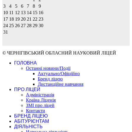
3
4
5
6
7
8
9
10
11
12
13
14
15
16
17
18
19
20
21
22
23
24
25
26
27
28
29
30
31
© ЧЕРНІГІВСЬКИЙ ОБЛАСНИЙ НАУКОВИЙ ЛІЦЕЙ
ГОЛОВНА
Останні новини/Події
Актуально/Офіційно
Бренд ліцею
Дистанційне навчання
ПРО ЛІЦЕЙ
Адміністрація
Країна Ліценія
ЗМІ про ліцей
Контакти
БРЕНД ЛІЦЕЮ
АБІТУРІЄНТАМ
ДІЯЛЬНІСТЬ
Навчальна діяльність