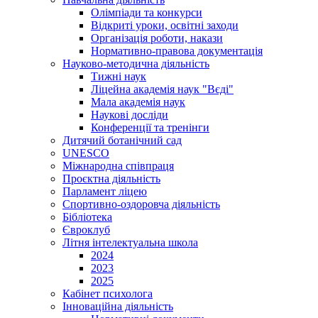
Олімпіади та конкурси
Відкриті уроки, освітні заходи
Організація роботи, накази
Нормативно-правова документація
Науково-методична діяльність
Тижні наук
Ліцейна академія наук "Вєді"
Мала академія наук
Наукові досліди
Конференції та тренінги
Дитячий ботанічний сад
UNESCO
Міжнародна співпраця
Проєктна діяльність
Парламент ліцею
Спортивно-оздоровча діяльність
Бібліотека
Євроклуб
Літня інтелектуальна школа
2024
2023
2025
Кабінет психолога
Інноваційна діяльність