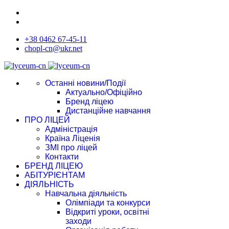
+38 0462 67-45-11
chopl-cn@ukr.net
Останні новини/Події
Актуально/Офіційно
Бренд ліцею
Дистанційне навчання
ПРО ЛІЦЕЙ
Адміністрація
Країна Ліценія
ЗМІ про ліцей
Контакти
БРЕНД ЛІЦЕЮ
АБІТУРІЄНТАМ
ДІЯЛЬНІСТЬ
Навчальна діяльність
Олімпіади та конкурси
Відкриті уроки, освітні
заходи