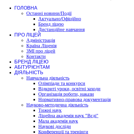
ГОЛОВНА
Останні новини/Події
Актуально/Офіційно
Бренд ліцею
Дистанційне навчання
ПРО ЛІЦЕЙ
Адміністрація
Країна Ліценія
ЗМІ про ліцей
Контакти
БРЕНД ЛІЦЕЮ
АБІТУРІЄНТАМ
ДІЯЛЬНІСТЬ
Навчальна діяльність
Олімпіади та конкурси
Відкриті уроки, освітні заходи
Організація роботи, накази
Нормативно-правова документація
Науково-методична діяльність
Тижні наук
Ліцейна академія наук "Вєді"
Мала академія наук
Наукові досліди
Конференції та тренінги