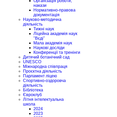
Організація роботи,
накази
Нормативно-правова
документація
Науково-методична
діяльність
Тижні наук
Ліцейна академія наук
"Вєді"
Мала академія наук
Наукові досліди
Конференції та тренінги
Дитячий ботанічний сад
UNESCO
Міжнародна співпраця
Проєктна діяльність
Парламент ліцею
Спортивно-оздоровча
діяльність
Бібліотека
Євроклуб
Літня інтелектуальна
школа
2024
2023