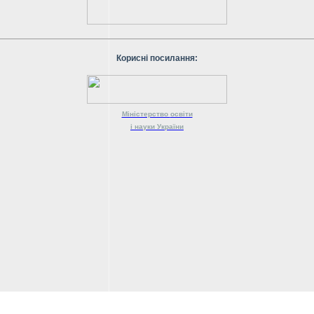
Корисні посилання:
Міністерство
освіти
і науки
України