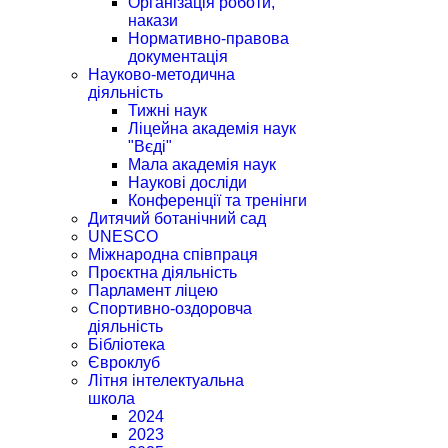
Організація роботи,
накази
Нормативно-правова
документація
Науково-методична
діяльність
Тижні наук
Ліцейна академія наук
"Вєді"
Мала академія наук
Наукові досліди
Конференції та тренінги
Дитячий ботанічний сад
UNESCO
Міжнародна співпраця
Проєктна діяльність
Парламент ліцею
Спортивно-оздоровча
діяльність
Бібліотека
Євроклуб
Літня інтелектуальна
школа
2024
2023