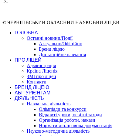
31
© ЧЕРНІГІВСЬКИЙ ОБЛАСНИЙ НАУКОВИЙ ЛІЦЕЙ
ГОЛОВНА
Останні новини/Події
Актуально/Офіційно
Бренд ліцею
Дистанційне навчання
ПРО ЛІЦЕЙ
Адміністрація
Країна Ліценія
ЗМІ про ліцей
Контакти
БРЕНД ЛІЦЕЮ
АБІТУРІЄНТАМ
ДІЯЛЬНІСТЬ
Навчальна діяльність
Олімпіади та конкурси
Відкриті уроки, освітні заходи
Організація роботи, накази
Нормативно-правова документація
Науково-методична діяльність