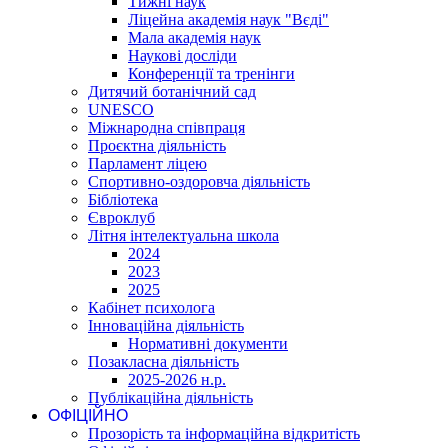
Тижні наук
Ліцейна академія наук "Вєді"
Мала академія наук
Наукові досліди
Конференції та тренінги
Дитячий ботанічний сад
UNESCO
Міжнародна співпраця
Проєктна діяльність
Парламент ліцею
Спортивно-оздоровча діяльність
Бібліотека
Євроклуб
Літня інтелектуальна школа
2024
2023
2025
Кабінет психолога
Інноваційна діяльність
Нормативні документи
Позакласна діяльність
2025-2026 н.р.
Публікаційна діяльність
ОФІЦІЙНО
Прозорість та інформаційна відкритість