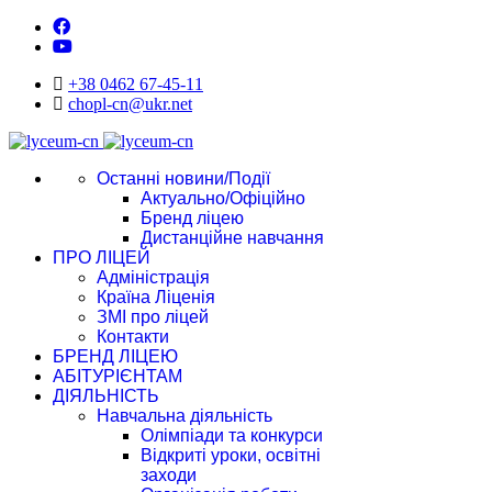
+38 0462 67-45-11
chopl-cn@ukr.net
Останні новини/Події
Актуально/Офіційно
Бренд ліцею
Дистанційне навчання
ПРО ЛІЦЕЙ
Адміністрація
Країна Ліценія
ЗМІ про ліцей
Контакти
БРЕНД ЛІЦЕЮ
АБІТУРІЄНТАМ
ДІЯЛЬНІСТЬ
Навчальна діяльність
Олімпіади та конкурси
Відкриті уроки, освітні
заходи