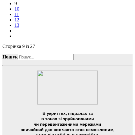
9
10
11
12
13
Сторінка 9 із 27
Пошук
В укриттях, підвалах та
в зонах зі зруйнованими
чи перевантаженими мережами
звичайний дзвінок часто стає неможливим,