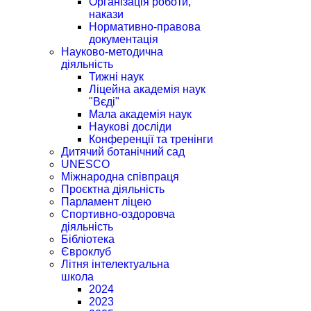
Організація роботи,
накази
Нормативно-правова
документація
Науково-методична
діяльність
Тижні наук
Ліцейна академія наук
"Вєді"
Мала академія наук
Наукові досліди
Конференції та тренінги
Дитячий ботанічний сад
UNESCO
Міжнародна співпраця
Проєктна діяльність
Парламент ліцею
Спортивно-оздоровча
діяльність
Бібліотека
Євроклуб
Літня інтелектуальна
школа
2024
2023