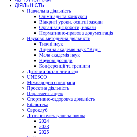
ДІЯЛЬНІСТЬ
Навчальна діяльність
Олімпіади та конкурси
Відкриті уроки, освітні заходи
Організація роботи, накази
Нормативно-правова документація
Науково-методична діяльність
Тижні наук
Ліцейна академія наук "Вєді"
Мала академія наук
Наукові досліди
Конференції та тренінги
Дитячий ботанічний сад
UNESCO
Міжнародна співпраця
Проєктна діяльність
Парламент ліцею
Спортивно-оздоровча діяльність
Бібліотека
Євроклуб
Літня інтелектуальна школа
2024
2023
2025