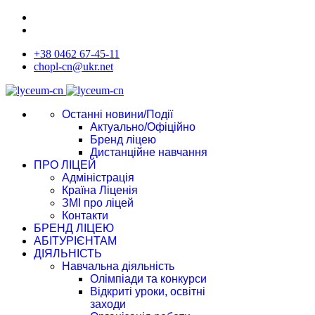
+38 0462 67-45-11
chopl-cn@ukr.net
Останні новини/Події
Актуально/Офіційно
Бренд ліцею
Дистанційне навчання
ПРО ЛІЦЕЙ
Адміністрація
Країна Ліценія
ЗМІ про ліцей
Контакти
БРЕНД ЛІЦЕЮ
АБІТУРІЄНТАМ
ДІЯЛЬНІСТЬ
Навчальна діяльність
Олімпіади та конкурси
Відкриті уроки, освітні
заходи