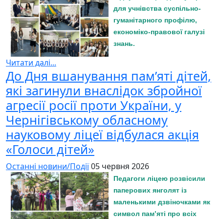
для учнівства суспільно-
гуманітарного профілю,
економіко-правової галузі
знань.
Читати далі...
До Дня вшанування пам’яті дітей,
які загинули внаслідок збройної
агресії росії проти України, у
Чернігівському обласному
науковому ліцеї відбулася акція
«Голоси дітей»
Останні новини/Події
05 червня 2026
Педагоги ліцею розвісили
паперових янголят із
маленькими дзвіночками як
символ пам’яті про всіх