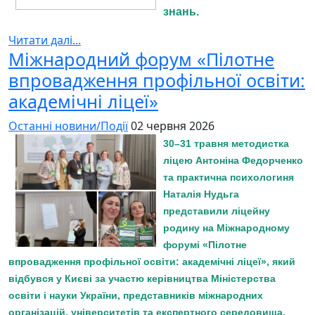
знань.
Читати далі...
Міжнародний форум «Пілотне
впровадження профільної освіти:
академічні ліцеї»
Останні новини/Події
02 червня 2026
30–31 травня методистка
ліцею Антоніна Федорченко
та практична психологиня
Наталія Нудьга
представили ліцейну
родину на Міжнародному
форумі «Пілотне
впровадження профільної освіти: академічні ліцеї», який
відбувся у Києві за участю керівництва Міністерства
освіти і науки України, представників міжнародних
організацій, університетів та експертного середовища.