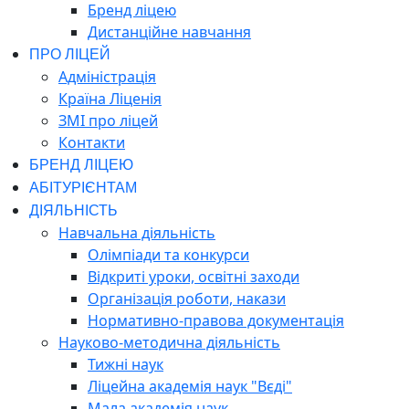
Бренд ліцею
Дистанційне навчання
ПРО ЛІЦЕЙ
Адміністрація
Країна Ліценія
ЗМІ про ліцей
Контакти
БРЕНД ЛІЦЕЮ
АБІТУРІЄНТАМ
ДІЯЛЬНІСТЬ
Навчальна діяльність
Олімпіади та конкурси
Відкриті уроки, освітні заходи
Організація роботи, накази
Нормативно-правова документація
Науково-методична діяльність
Тижні наук
Ліцейна академія наук "Вєді"
Мала академія наук