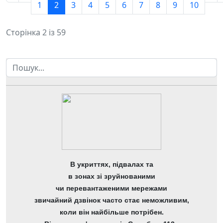
1
2
3
4
5
6
7
8
9
10
Сторінка 2 із 59
Пошук
В укриттях, підвалах та
в зонах зі зруйнованими
чи перевантаженими мережами
звичайний дзвінок часто стає неможливим,
коли він найбільше потрібен.