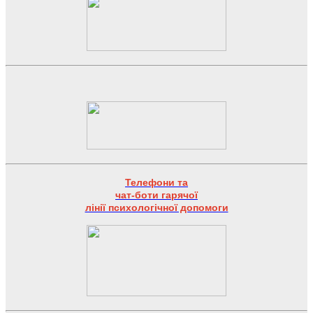
Телефони та
чат-боти гарячої
лінії психологічної допомоги