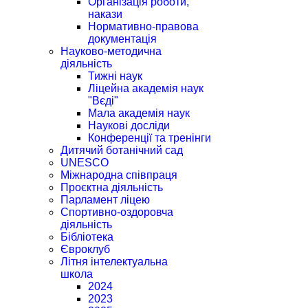
Організація роботи,
накази
Нормативно-правова
документація
Науково-методична
діяльність
Тижні наук
Ліцейна академія наук
"Вєді"
Мала академія наук
Наукові досліди
Конференції та тренінги
Дитячий ботанічний сад
UNESCO
Міжнародна співпраця
Проєктна діяльність
Парламент ліцею
Спортивно-оздоровча
діяльність
Бібліотека
Євроклуб
Літня інтелектуальна
школа
2024
2023