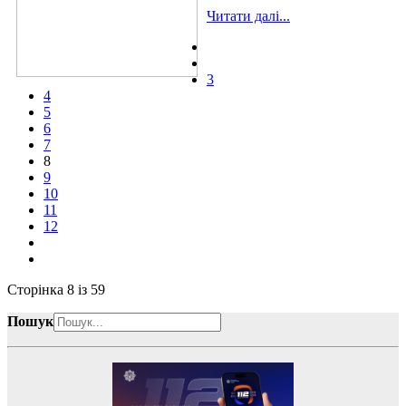
Читати далі...
3
4
5
6
7
8
9
10
11
12
Сторінка 8 із 59
Пошук