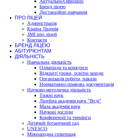
Актуально/Офіційно
Бренд ліцею
Дистанційне навчання
ПРО ЛІЦЕЙ
Адміністрація
Країна Ліценія
ЗМІ про ліцей
Контакти
БРЕНД ЛІЦЕЮ
АБІТУРІЄНТАМ
ДІЯЛЬНІСТЬ
Навчальна діяльність
Олімпіади та конкурси
Відкриті уроки, освітні заходи
Організація роботи, накази
Нормативно-правова документація
Науково-методична діяльність
Тижні наук
Ліцейна академія наук "Вєді"
Мала академія наук
Наукові досліди
Конференції та тренінги
Дитячий ботанічний сад
UNESCO
Міжнародна співпраця