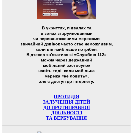
В укриттях, підвалах та
в зонах зі зруйнованими
чи перевантаженими мережами
звичайний дзвінок часто стає неможливим,
коли він найбільше потрібен.
Відтепер зв'язатися зі «Службою 112»
можна через державний
мобільний застосунок
навіть тоді, коли мобільна
мережа «не ловить»,
але є доступ до інтернету.
ПРОТИДІЯ
ЗАЛУЧЕННЯ ДІТЕЙ
ДО ПРОТИПРАВНОЇ
ДІЯЛЬНОСТІ
ТА ВЕРБУВАННЯ