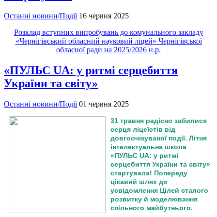
Останні новини/Події
16 червня 2025
Розклад вступних випробувань до комунального закладу
«Чернігівський обласний науковий ліцей» Чернігівської
обласної ради на 2025/2026 н.р.
«ПУЛЬС UA: у ритмі серцебиття
України та світу»
Останні новини/Події
01 червня 2025
31 травня радісно забилися
серця ліцеїстів від
довгоочікуваної події. Літня
інтелектуальна школа
«ПУЛЬС UA: у ритмі
серцебиття України та світу»
стартувала! Попереду
цікавий шлях до
усвідомлення Цілей сталого
розвитку й моделювання
спільного майбутнього.