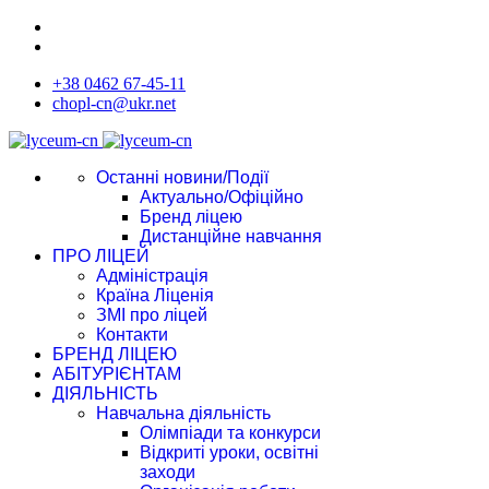
+38 0462 67-45-11
chopl-cn@ukr.net
Останні новини/Події
Актуально/Офіційно
Бренд ліцею
Дистанційне навчання
ПРО ЛІЦЕЙ
Адміністрація
Країна Ліценія
ЗМІ про ліцей
Контакти
БРЕНД ЛІЦЕЮ
АБІТУРІЄНТАМ
ДІЯЛЬНІСТЬ
Навчальна діяльність
Олімпіади та конкурси
Відкриті уроки, освітні
заходи