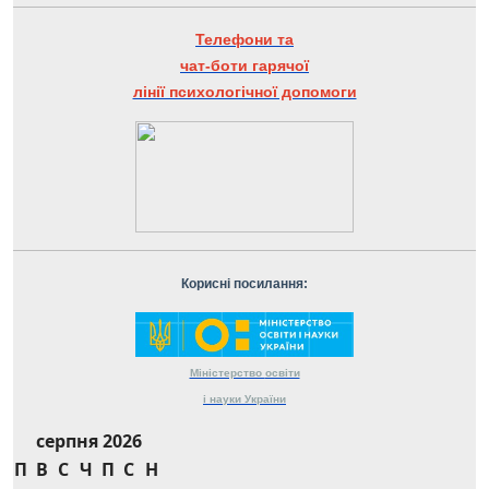
Телефони та
чат-боти гарячої
лінії психологічної допомоги
Корисні посилання:
Міністерство
освіти
і науки
України
серпня 2026
П
В
С
Ч
П
С
Н