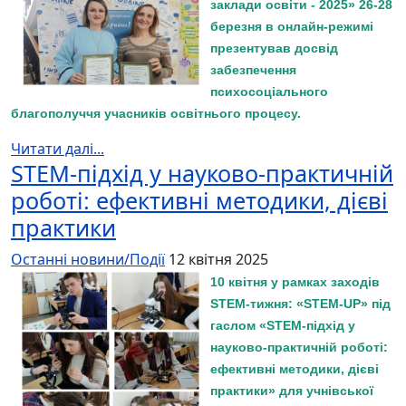
заклади освіти - 2025» 26-28
березня в онлайн-режимі
презентував досвід
забезпечення
психосоціального
благополуччя учасників освітнього процесу.
Читати далі...
STEM-підхід у науково-практичній
роботі: ефективні методики, дієві
практики
Останні новини/Події
12 квітня 2025
10 квітня у рамках заходів
STEM-тижня: «STEM-UP» під
гаслом «STEM-підхід у
науково-практичній роботі:
ефективні методики, дієві
практики» для учнівської