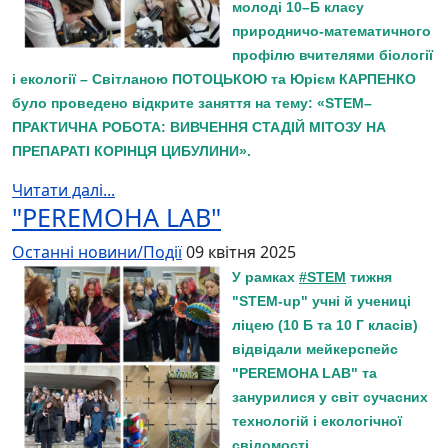
молоді 10–Б класу
природничо-математичного
профілю вчителями біології
і екології – Світланою ПОТОЦЬКОЮ та Юрієм КАРПЕНКО
було проведено відкрите заняття на тему: «STEM–
ПРАКТИЧНА РОБОТА: ВИВЧЕННЯ СТАДІЙ МІТОЗУ НА
ПРЕПАРАТІ КОРІНЦЯ ЦИБУЛИНИ».
Читати далі...
"PEREMOHA LAB"
Останні новини/Події
09 квітня 2025
У рамках
#STEM
тижня
"STEM-up" учні й учениці
ліцею (10 Б та 10 Г класів)
відвідали мейкерспейс
"PEREMOHA LAB" та
занурилися у світ сучасних
технологій і екологічної
свідомості.