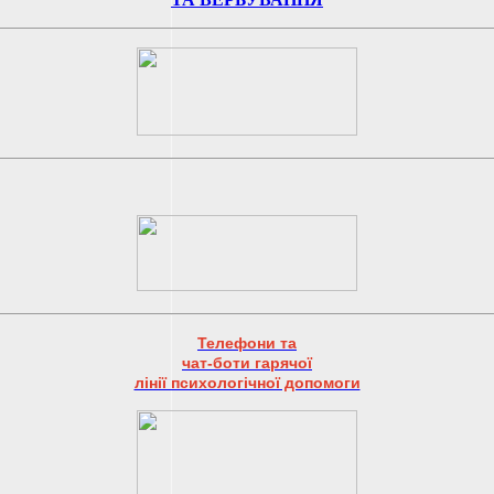
Телефони та
чат-боти гарячої
лінії психологічної допомоги