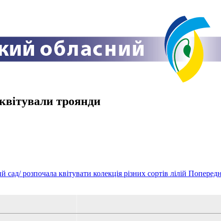
квітували троянди
 сад/ розпочала квітувати колекція різних сортів лілій
Поперед