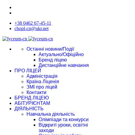
+38 0462 67-45-11
chopl-cn@ukr.net
Останні новини/Події
Актуально/Офіційно
Бренд ліцею
Дистанційне навчання
ПРО ЛІЦЕЙ
Адміністрація
Країна Ліценія
ЗМІ про ліцей
Контакти
БРЕНД ЛІЦЕЮ
АБІТУРІЄНТАМ
ДІЯЛЬНІСТЬ
Навчальна діяльність
Олімпіади та конкурси
Відкриті уроки, освітні
заходи