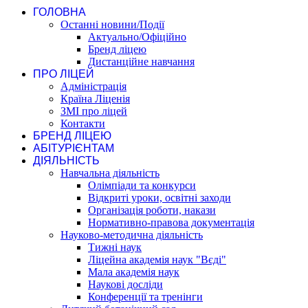
ГОЛОВНА
Останні новини/Події
Актуально/Офіційно
Бренд ліцею
Дистанційне навчання
ПРО ЛІЦЕЙ
Адміністрація
Країна Ліценія
ЗМІ про ліцей
Контакти
БРЕНД ЛІЦЕЮ
АБІТУРІЄНТАМ
ДІЯЛЬНІСТЬ
Навчальна діяльність
Олімпіади та конкурси
Відкриті уроки, освітні заходи
Організація роботи, накази
Нормативно-правова документація
Науково-методична діяльність
Тижні наук
Ліцейна академія наук "Вєді"
Мала академія наук
Наукові досліди
Конференції та тренінги