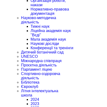
Організація роботи,
накази
Нормативно-правова
документація
Науково-методична
діяльність
Тижні наук
Ліцейна академія наук
"Вєді"
Мала академія наук
Наукові досліди
Конференції та тренінги
Дитячий ботанічний сад
UNESCO
Міжнародна співпраця
Проєктна діяльність
Парламент ліцею
Спортивно-оздоровча
діяльність
Бібліотека
Євроклуб
Літня інтелектуальна
школа
2024
2023