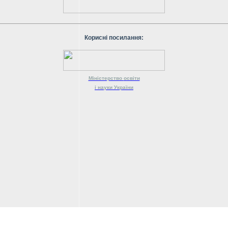
Корисні посилання:
Міністерство
освіти
і науки
України