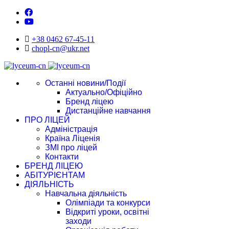
+38 0462 67-45-11
chopl-cn@ukr.net
Останні новини/Події
Актуально/Офіційно
Бренд ліцею
Дистанційне навчання
ПРО ЛІЦЕЙ
Адміністрація
Країна Ліценія
ЗМІ про ліцей
Контакти
БРЕНД ЛІЦЕЮ
АБІТУРІЄНТАМ
ДІЯЛЬНІСТЬ
Навчальна діяльність
Олімпіади та конкурси
Відкриті уроки, освітні
заходи