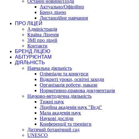
Останні новини/Події
Актуально/Офіційно
Бренд ліцею
Дистанційне навчання
ПРО ЛІЦЕЙ
Адміністрація
Країна Ліценія
ЗМІ про ліцей
Контакти
БРЕНД ЛІЦЕЮ
АБІТУРІЄНТАМ
ДІЯЛЬНІСТЬ
Навчальна діяльність
Олімпіади та конкурси
Відкриті уроки, освітні заходи
Організація роботи, накази
Нормативно-правова документація
Науково-методична діяльність
Тижні наук
Ліцейна академія наук "Вєді"
Мала академія наук
Наукові досліди
Конференції та тренінги
Дитячий ботанічний сад
UNESCO