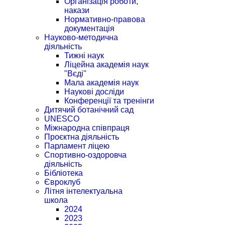
Організація роботи,
накази
Нормативно-правова
документація
Науково-методична
діяльність
Тижні наук
Ліцейна академія наук
"Вєді"
Мала академія наук
Наукові досліди
Конференції та тренінги
Дитячий ботанічний сад
UNESCO
Міжнародна співпраця
Проєктна діяльність
Парламент ліцею
Спортивно-оздоровча
діяльність
Бібліотека
Євроклуб
Літня інтелектуальна
школа
2024
2023