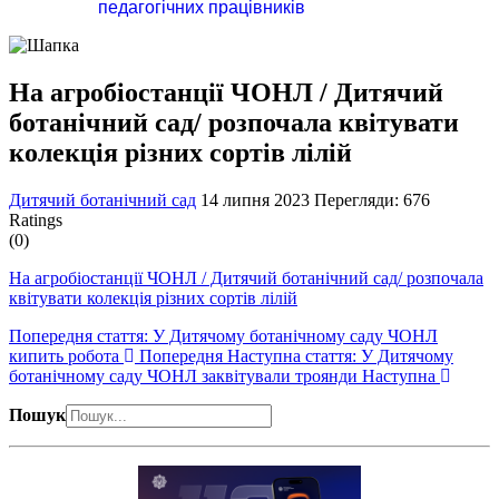
педагогічних працівників
На агробіостанції ЧОНЛ / Дитячий
ботанічний сад/ розпочала квітувати
колекція різних сортів лілій
Дитячий ботанічний сад
14 липня 2023
Перегляди: 676
Ratings
(0)
На агробіостанції ЧОНЛ / Дитячий ботанічний сад/ розпочала
квітувати колекція різних сортів лілій
Попередня стаття: У Дитячому ботанічному саду ЧОНЛ
кипить робота
Попередня
Наступна стаття: У Дитячому
ботанічному саду ЧОНЛ заквітували троянди
Наступна
Пошук