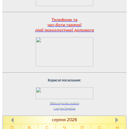
Телефони та
чат-боти гарячої
лінії психологічної допомоги
Корисні посилання:
Міністерство
освіти
і науки
України
серпня 2026
П
В
С
Ч
П
С
Н