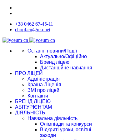
+38 0462 67-45-11
chopl-cn@ukr.net
Останні новини/Події
Актуально/Офіційно
Бренд ліцею
Дистанційне навчання
ПРО ЛІЦЕЙ
Адміністрація
Країна Ліценія
ЗМІ про ліцей
Контакти
БРЕНД ЛІЦЕЮ
АБІТУРІЄНТАМ
ДІЯЛЬНІСТЬ
Навчальна діяльність
Олімпіади та конкурси
Відкриті уроки, освітні
заходи