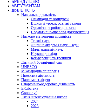
БРЕНД ЛІЦЕЮ
АБІТУРІЄНТАМ
ДІЯЛЬНІСТЬ
Навчальна діяльність
Олімпіади та конкурси
Відкриті уроки, освітні заходи
Організація роботи, накази
Нормативно-правова документація
Науково-методична діяльність
Тижні наук
Ліцейна академія наук "Вєді"
Мала академія наук
Наукові досліди
Конференції та тренінги
Дитячий ботанічний сад
UNESCO
Міжнародна співпраця
Проєктна діяльність
Парламент ліцею
Спортивно-оздоровча діяльність
Бібліотека
Євроклуб
Літня інтелектуальна школа
2024
2023