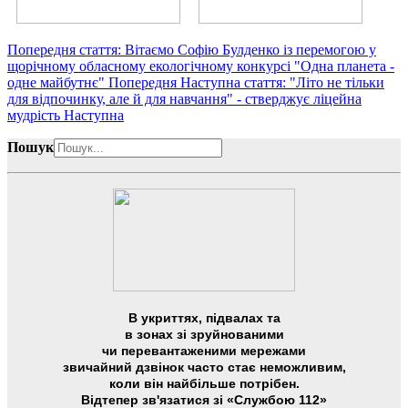
Попередня стаття: Вітаємо Софію Булденко із перемогою у
щорічному обласному екологічному конкурсі "Одна планета -
одне майбутнє"
Попередня
Наступна стаття: "Літо не тільки
для відпочинку, але й для навчання" - стверджує ліцейна
мудрість
Наступна
Пошук
В укриттях, підвалах та
в зонах зі зруйнованими
чи перевантаженими мережами
звичайний дзвінок часто стає неможливим,
коли він найбільше потрібен.
Відтепер зв'язатися зі «Службою 112»