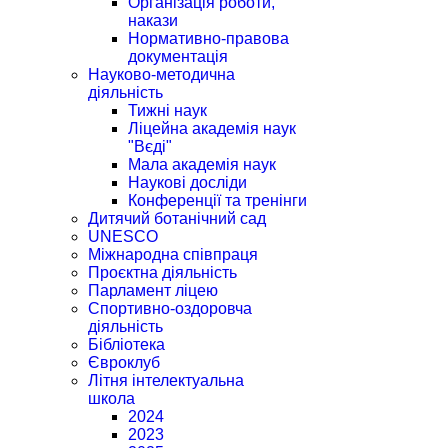
Організація роботи,
накази
Нормативно-правова
документація
Науково-методична
діяльність
Тижні наук
Ліцейна академія наук
"Вєді"
Мала академія наук
Наукові досліди
Конференції та тренінги
Дитячий ботанічний сад
UNESCO
Міжнародна співпраця
Проєктна діяльність
Парламент ліцею
Спортивно-оздоровча
діяльність
Бібліотека
Євроклуб
Літня інтелектуальна
школа
2024
2023