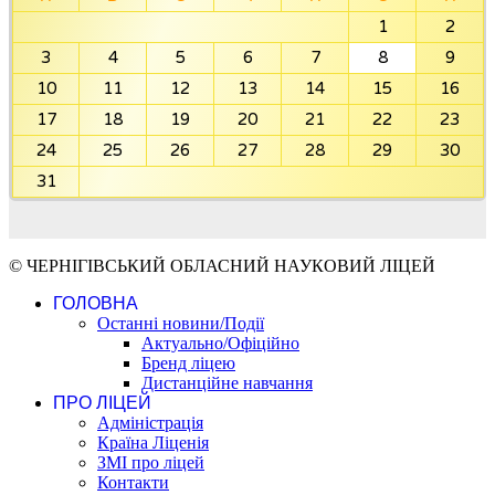
1
2
3
4
5
6
7
8
9
10
11
12
13
14
15
16
17
18
19
20
21
22
23
24
25
26
27
28
29
30
31
© ЧЕРНІГІВСЬКИЙ ОБЛАСНИЙ НАУКОВИЙ ЛІЦЕЙ
ГОЛОВНА
Останні новини/Події
Актуально/Офіційно
Бренд ліцею
Дистанційне навчання
ПРО ЛІЦЕЙ
Адміністрація
Країна Ліценія
ЗМІ про ліцей
Контакти