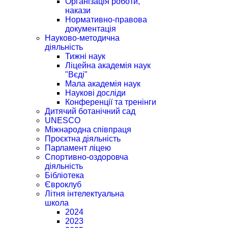
Організація роботи,
накази
Нормативно-правова
документація
Науково-методична
діяльність
Тижні наук
Ліцейна академія наук
"Вєді"
Мала академія наук
Наукові досліди
Конференції та тренінги
Дитячий ботанічний сад
UNESCO
Міжнародна співпраця
Проєктна діяльність
Парламент ліцею
Спортивно-оздоровча
діяльність
Бібліотека
Євроклуб
Літня інтелектуальна
школа
2024
2023