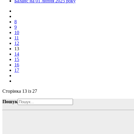
Баланс на 01 липня 2025 року
8
9
10
11
12
13
14
15
16
17
Сторінка 13 із 27
Пошук