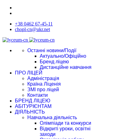
+38 0462 67-45-11
chopl-cn@ukr.net
Останні новини/Події
Актуально/Офіційно
Бренд ліцею
Дистанційне навчання
ПРО ЛІЦЕЙ
Адміністрація
Країна Ліценія
ЗМІ про ліцей
Контакти
БРЕНД ЛІЦЕЮ
АБІТУРІЄНТАМ
ДІЯЛЬНІСТЬ
Навчальна діяльність
Олімпіади та конкурси
Відкриті уроки, освітні
заходи