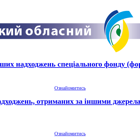
нших надходжень спеціального фонду (фор
Ознайомитись
адходжень, отриманих за іншими джерел
Ознайомитись