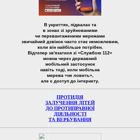
В укриттях, підвалах та
в зонах зі зруйнованими
чи перевантаженими мережами
звичайний дзвінок часто стає неможливим,
коли він найбільше потрібен.
Відтепер зв'язатися зі «Службою 112»
можна через державний
мобільний застосунок
навіть тоді, коли мобільна
мережа «не ловить»,
але є доступ до інтернету.
ПРОТИДІЯ
ЗАЛУЧЕННЯ ДІТЕЙ
ДО ПРОТИПРАВНОЇ
ДІЯЛЬНОСТІ
ТА ВЕРБУВАННЯ