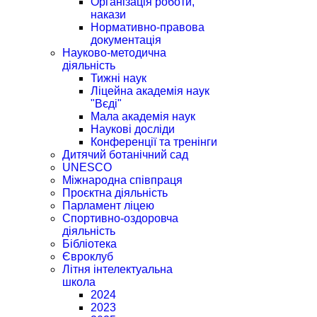
Організація роботи,
накази
Нормативно-правова
документація
Науково-методична
діяльність
Тижні наук
Ліцейна академія наук
"Вєді"
Мала академія наук
Наукові досліди
Конференції та тренінги
Дитячий ботанічний сад
UNESCO
Міжнародна співпраця
Проєктна діяльність
Парламент ліцею
Спортивно-оздоровча
діяльність
Бібліотека
Євроклуб
Літня інтелектуальна
школа
2024
2023