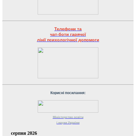
Телефони та
чат-боти гарячої
лінії психологічної допомоги
Корисні посилання:
Міністерство
освіти
і науки
України
серпня 2026