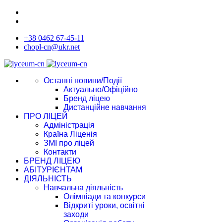
+38 0462 67-45-11
chopl-cn@ukr.net
Останні новини/Події
Актуально/Офіційно
Бренд ліцею
Дистанційне навчання
ПРО ЛІЦЕЙ
Адміністрація
Країна Ліценія
ЗМІ про ліцей
Контакти
БРЕНД ЛІЦЕЮ
АБІТУРІЄНТАМ
ДІЯЛЬНІСТЬ
Навчальна діяльність
Олімпіади та конкурси
Відкриті уроки, освітні
заходи