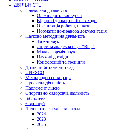
ДІЯЛЬНІСТЬ
Навчальна діяльність
Олімпіади та конкурси
Відкриті уроки, освітні заходи
Організація роботи, накази
Нормативно-правова документація
Науково-методична діяльність
Тижні наук
Ліцейна академія наук "Вєді"
Мала академія наук
Наукові досліди
Конференції та тренінги
Дитячий ботанічний сад
UNESCO
Міжнародна співпраця
Проєктна діяльність
Парламент ліцею
Спортивно-оздоровча діяльність
Бібліотека
Євроклуб
Літня інтелектуальна школа
2024
2023
2025