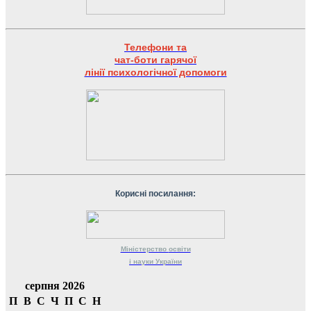
Телефони та
чат-боти гарячої
лінії психологічної допомоги
Корисні посилання:
Міністерство
освіти
і науки
України
серпня 2026
П
В
С
Ч
П
С
Н