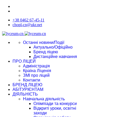
+38 0462 67-45-11
chopl-cn@ukr.net
Останні новини/Події
Актуально/Офіційно
Бренд ліцею
Дистанційне навчання
ПРО ЛІЦЕЙ
Адміністрація
Країна Ліценія
ЗМІ про ліцей
Контакти
БРЕНД ЛІЦЕЮ
АБІТУРІЄНТАМ
ДІЯЛЬНІСТЬ
Навчальна діяльність
Олімпіади та конкурси
Відкриті уроки, освітні
заходи