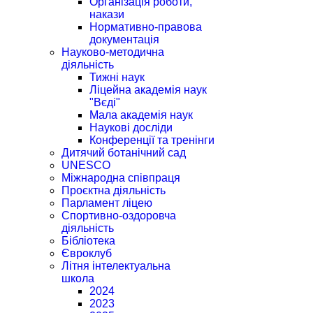
Організація роботи,
накази
Нормативно-правова
документація
Науково-методична
діяльність
Тижні наук
Ліцейна академія наук
"Вєді"
Мала академія наук
Наукові досліди
Конференції та тренінги
Дитячий ботанічний сад
UNESCO
Міжнародна співпраця
Проєктна діяльність
Парламент ліцею
Спортивно-оздоровча
діяльність
Бібліотека
Євроклуб
Літня інтелектуальна
школа
2024
2023