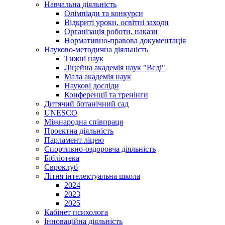
Навчальна діяльність
Олімпіади та конкурси
Відкриті уроки, освітні заходи
Організація роботи, накази
Нормативно-правова документація
Науково-методична діяльність
Тижні наук
Ліцейна академія наук "Вєді"
Мала академія наук
Наукові досліди
Конференції та тренінги
Дитячий ботанічний сад
UNESCO
Міжнародна співпраця
Проєктна діяльність
Парламент ліцею
Спортивно-оздоровча діяльність
Бібліотека
Євроклуб
Літня інтелектуальна школа
2024
2023
2025
Кабінет психолога
Інноваційна діяльність