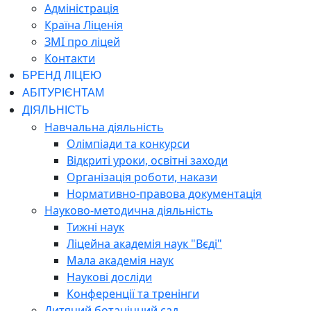
Адміністрація
Країна Ліценія
ЗМІ про ліцей
Контакти
БРЕНД ЛІЦЕЮ
АБІТУРІЄНТАМ
ДІЯЛЬНІСТЬ
Навчальна діяльність
Олімпіади та конкурси
Відкриті уроки, освітні заходи
Організація роботи, накази
Нормативно-правова документація
Науково-методична діяльність
Тижні наук
Ліцейна академія наук "Вєді"
Мала академія наук
Наукові досліди
Конференції та тренінги
Дитячий ботанічний сад