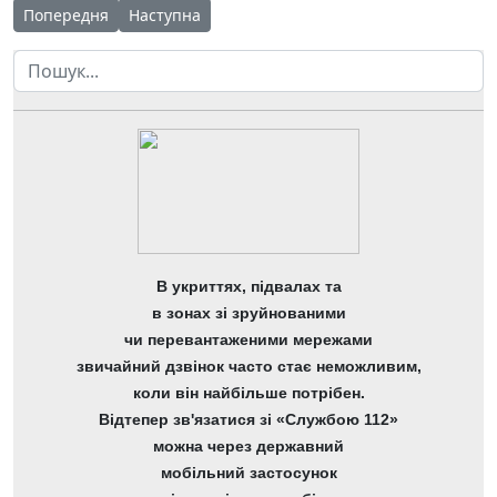
Попередня стаття: Звіт про фінансові результати за дев'ять м
Наступна стаття: Звіт про заборгованість за 
Попередня
Наступна
Пошук
В укриттях, підвалах та
в зонах зі зруйнованими
чи перевантаженими мережами
звичайний дзвінок часто стає неможливим,
коли він найбільше потрібен.
Відтепер зв'язатися зі «Службою 112»
можна через державний
мобільний застосунок