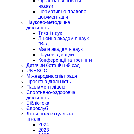
Організація роботи,
накази
Нормативно-правова
документація
Науково-методична
діяльність
Тижні наук
Ліцейна академія наук
"Вєді"
Мала академія наук
Наукові досліди
Конференції та тренінги
Дитячий ботанічний сад
UNESCO
Міжнародна співпраця
Проєктна діяльність
Парламент ліцею
Спортивно-оздоровча
діяльність
Бібліотека
Євроклуб
Літня інтелектуальна
школа
2024
2023