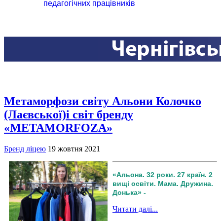
педагогічних працівників
Метаморфози світу Альони Колочко
(Лаєвської)і світ бренду
«METAMORFOZA»
Бренд ліцею
19 жовтня 2021
«Альона. 32 роки. 27 країн. 2
вищі освіти. Мама. Дружина.
Донька» -
Читати далі...