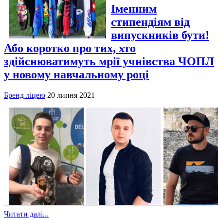
Іменним
стипендіям від
випускників бути!
Або коротко про тих, хто
здійснюватимуть мрії учнівства ЧОПЛ
у новому навчальному році
Бренд ліцею
20 липня 2021
Читати далі...