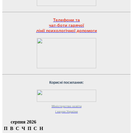
Телефони та
чат-боти гарячої
лінії психологічної допомоги
Корисні посилання:
Міністерство
освіти
і науки
України
серпня 2026
П
В
С
Ч
П
С
Н