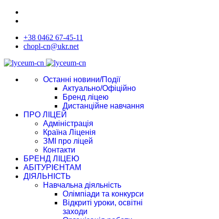
+38 0462 67-45-11
chopl-cn@ukr.net
Останні новини/Події
Актуально/Офіційно
Бренд ліцею
Дистанційне навчання
ПРО ЛІЦЕЙ
Адміністрація
Країна Ліценія
ЗМІ про ліцей
Контакти
БРЕНД ЛІЦЕЮ
АБІТУРІЄНТАМ
ДІЯЛЬНІСТЬ
Навчальна діяльність
Олімпіади та конкурси
Відкриті уроки, освітні
заходи