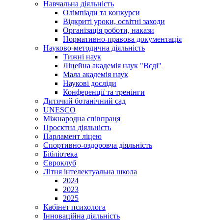
Навчальна діяльність
Олімпіади та конкурси
Відкриті уроки, освітні заходи
Організація роботи, накази
Нормативно-правова документація
Науково-методична діяльність
Тижні наук
Ліцейна академія наук "Вєді"
Мала академія наук
Наукові досліди
Конференції та тренінги
Дитячий ботанічний сад
UNESCO
Міжнародна співпраця
Проєктна діяльність
Парламент ліцею
Спортивно-оздоровча діяльність
Бібліотека
Євроклуб
Літня інтелектуальна школа
2024
2023
2025
Кабінет психолога
Інноваційна діяльність