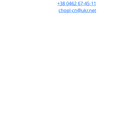
+38 0462 67-45-11
chopl-cn@ukr.net