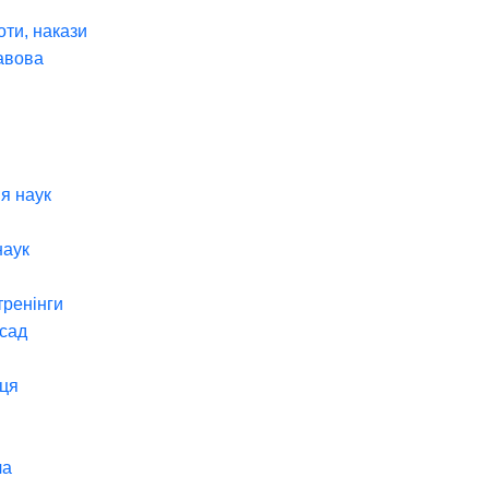
оти, накази
авова
я наук
наук
тренінги
 сад
ця
ча