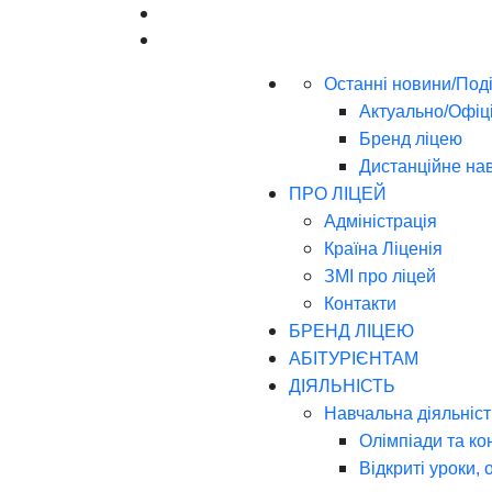
Останні новини/Поді
Актуально/Офіц
Бренд ліцею
Дистанційне на
ПРО ЛІЦЕЙ
Адміністрація
Країна Ліценія
ЗМІ про ліцей
Контакти
БРЕНД ЛІЦЕЮ
АБІТУРІЄНТАМ
ДІЯЛЬНІСТЬ
Навчальна діяльніст
Олімпіади та ко
Відкриті уроки, 