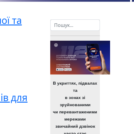
ої та
Пошук
В укриттях, підвалах
та
ів для
в зонах зі
зруйнованими
чи перевантаженими
мережами
звичайний дзвінок
часто стає