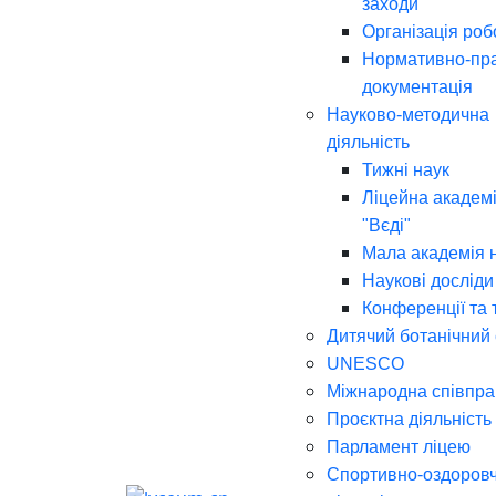
заходи
Організація роб
Нормативно-пр
документація
Науково-методична
діяльність
Тижні наук
Ліцейна академі
"Вєді"
Мала академія 
Наукові досліди
Конференції та 
Дитячий ботанічний
UNESCO
Міжнародна співпра
Проєктна діяльність
Парламент ліцею
Спортивно-оздоров