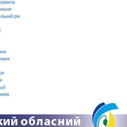
правила
ження
льний рік
ї
ння
ічних
ія
е
ції
ників