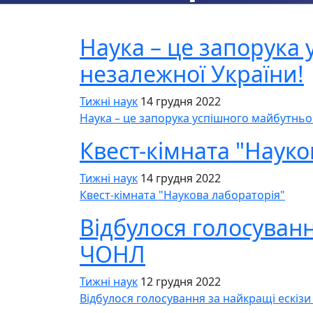
Наука – це запорука 
незалежної України!
Тижні наук
14 грудня 2022
Наука – це запорука успішного майбутньог
Квест-кімната "Науко
Тижні наук
14 грудня 2022
Квест-кімната "Наукова лабораторія"
Відбулося голосуванн
ЧОНЛ
Тижні наук
12 грудня 2022
Відбулося голосування за найкращі ескіз