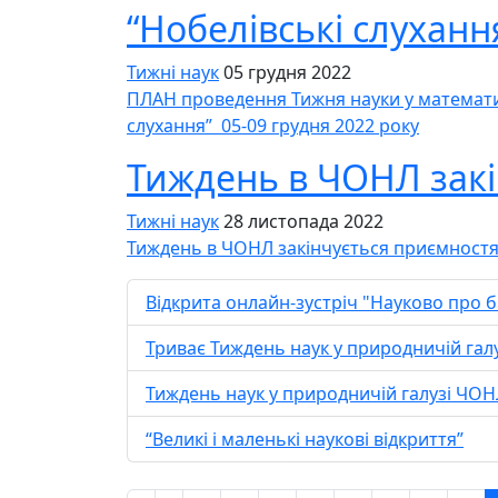
“Нобелівські слуханн
Тижні наук
05 грудня 2022
ПЛАН проведення Тижня науки у математичн
слухання” 05-09 грудня 2022 року
Тиждень в ЧОНЛ зак
Тижні наук
28 листопада 2022
Тиждень в ЧОНЛ закінчується приємност
Відкрита онлайн-зустріч "Науково про б
Триває Тиждень наук у природничій галу
Тиждень наук у природничій галузі ЧОН
“Великі і маленькі наукові відкриття”