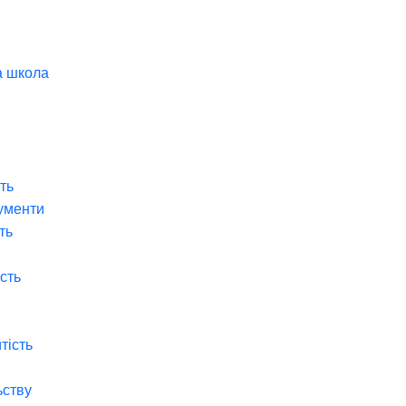
а школа
ть
ументи
ть
ість
тість
ьству