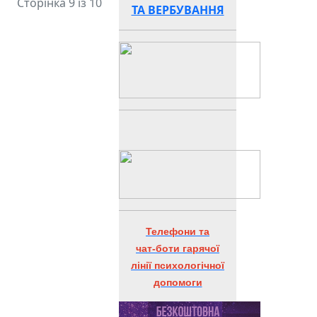
Сторінка 9 із 10
ТА ВЕРБУВАННЯ
Телефони та
чат-боти гарячої
лінії психологічної
допомоги