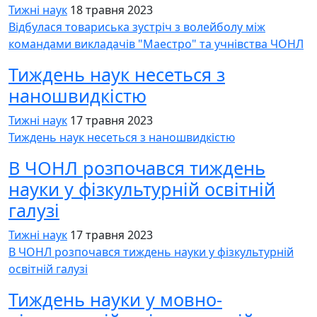
Тижні наук
18 травня 2023
Відбулася товариська зустріч з волейболу між
командами викладачів "Маестро" та учнівства ЧОНЛ
Тиждень наук несеться з
наношвидкістю
Тижні наук
17 травня 2023
Тиждень наук несеться з наношвидкістю
В ЧОНЛ розпочався тиждень
науки у фізкультурній освітній
галузі
Тижні наук
17 травня 2023
В ЧОНЛ розпочався тиждень науки у фізкультурній
освітній галузі
Тиждень науки у мовно-