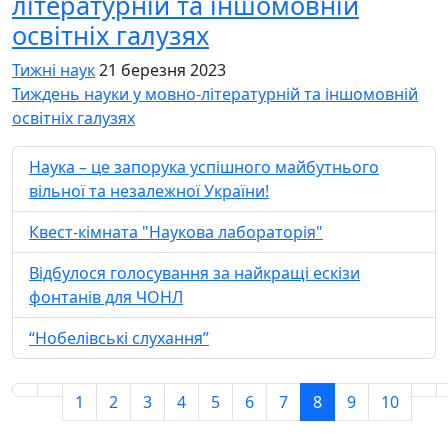
літературній та іншомовній
освітніх галузях
Тижні наук
21 березня 2023
Тиждень науки у мовно-літературній та іншомовній
освітніх галузях
Наука – це запорука успішного майбутнього
вільної та незалежної України!
Квест-кімната "Наукова лабораторія"
Відбулося голосування за найкращі ескізи
фонтанів для ЧОНЛ
“Нобелівські слухання”
1
2
3
4
5
6
7
8
9
10