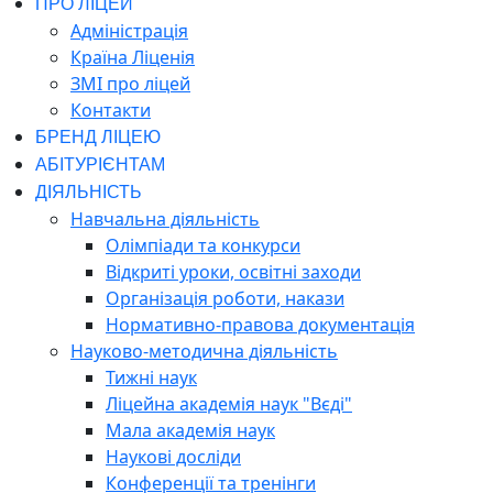
ПРО ЛІЦЕЙ
Адміністрація
Країна Ліценія
ЗМІ про ліцей
Контакти
БРЕНД ЛІЦЕЮ
АБІТУРІЄНТАМ
ДІЯЛЬНІСТЬ
Навчальна діяльність
Олімпіади та конкурси
Відкриті уроки, освітні заходи
Організація роботи, накази
Нормативно-правова документація
Науково-методична діяльність
Тижні наук
Ліцейна академія наук "Вєді"
Мала академія наук
Наукові досліди
Конференції та тренінги