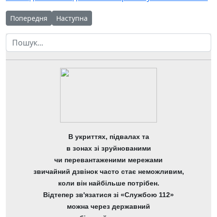
Попередня стаття: Вітаємо переможців спортивних змагань!
Наступна стаття: Тиждень наук несеться з нан
Попередня
Наступна
Пошук
В укриттях, підвалах та
в зонах зі зруйнованими
чи перевантаженими мережами
звичайний дзвінок часто стає неможливим,
коли він найбільше потрібен.
Відтепер зв'язатися зі «Службою 112»
можна через державний