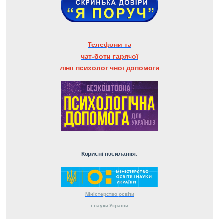
Телефони та
чат-боти гарячої
лінії психологічної допомоги
Корисні посилання:
Міністерство
освіти
і науки
України