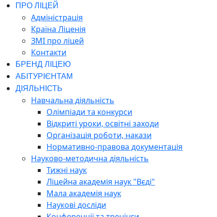
ПРО ЛІЦЕЙ
Адміністрація
Країна Ліценія
ЗМІ про ліцей
Контакти
БРЕНД ЛІЦЕЮ
АБІТУРІЄНТАМ
ДІЯЛЬНІСТЬ
Навчальна діяльність
Олімпіади та конкурси
Відкриті уроки, освітні заходи
Організація роботи, накази
Нормативно-правова документація
Науково-методична діяльність
Тижні наук
Ліцейна академія наук "Вєді"
Мала академія наук
Наукові досліди
Конференції та тренінги