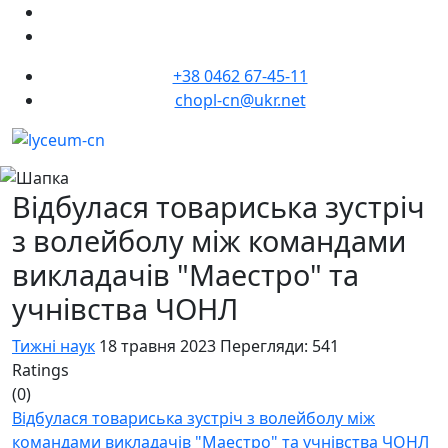
+38 0462 67-45-11
chopl-cn@ukr.net
Відбулася товариська зустріч
з волейболу між командами
викладачів "Маестро" та
учнівства ЧОНЛ
Тижні наук
18 травня 2023
Перегляди: 541
Ratings
(0)
Відбулася товариська зустріч з волейболу між
командами викладачів "Маестро" та учнівства ЧОНЛ