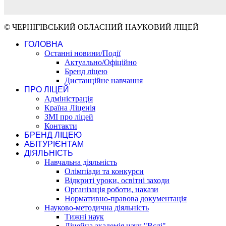
© ЧЕРНІГІВСЬКИЙ ОБЛАСНИЙ НАУКОВИЙ ЛІЦЕЙ
ГОЛОВНА
Останні новини/Події
Актуально/Офіційно
Бренд ліцею
Дистанційне навчання
ПРО ЛІЦЕЙ
Адміністрація
Країна Ліценія
ЗМІ про ліцей
Контакти
БРЕНД ЛІЦЕЮ
АБІТУРІЄНТАМ
ДІЯЛЬНІСТЬ
Навчальна діяльність
Олімпіади та конкурси
Відкриті уроки, освітні заходи
Організація роботи, накази
Нормативно-правова документація
Науково-методична діяльність
Тижні наук
Ліцейна академія наук "Вєді"