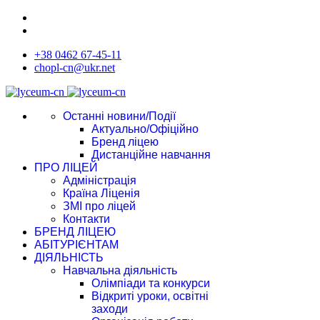
+38 0462 67-45-11
chopl-cn@ukr.net
Останні новини/Події
Актуально/Офіційно
Бренд ліцею
Дистанційне навчання
ПРО ЛІЦЕЙ
Адміністрація
Країна Ліценія
ЗМІ про ліцей
Контакти
БРЕНД ЛІЦЕЮ
АБІТУРІЄНТАМ
ДІЯЛЬНІСТЬ
Навчальна діяльність
Олімпіади та конкурси
Відкриті уроки, освітні
заходи