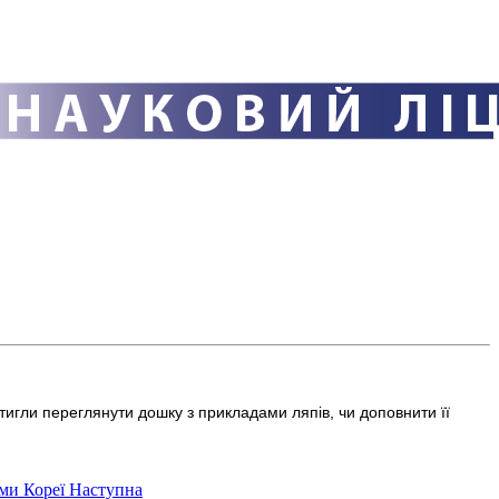
стигли переглянути дошку з прикладами ляпів, чи доповнити її
ями Кореї
Наступна