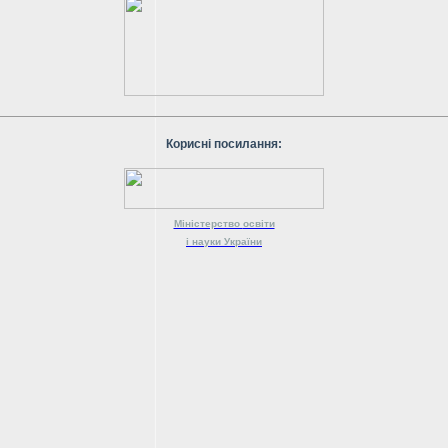
Корисні посилання:
Міністерство
освіти
і науки
України