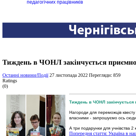
педагогічних працівників
Тиждень в ЧОНЛ закінчується приємн
Останні новини/Події
27 листопада 2022
Перегляди: 859
Ratings
(0)
Тиждень в ЧОНЛ закінчується п
Нагороди для переможців квесту "
власними - запрошуємо ось сюд
А три подарунки для учнівства 2 
Попередня стаття: Україна в н