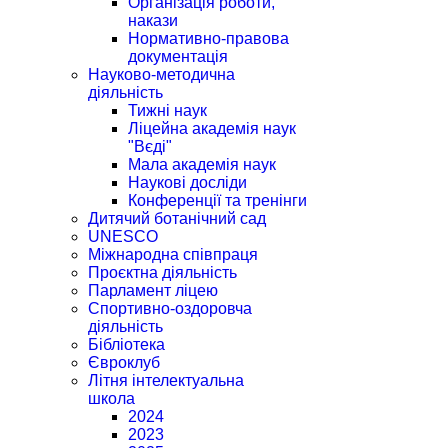
Організація роботи,
накази
Нормативно-правова
документація
Науково-методична
діяльність
Тижні наук
Ліцейна академія наук
"Вєді"
Мала академія наук
Наукові досліди
Конференції та тренінги
Дитячий ботанічний сад
UNESCO
Міжнародна співпраця
Проєктна діяльність
Парламент ліцею
Спортивно-оздоровча
діяльність
Бібліотека
Євроклуб
Літня інтелектуальна
школа
2024
2023