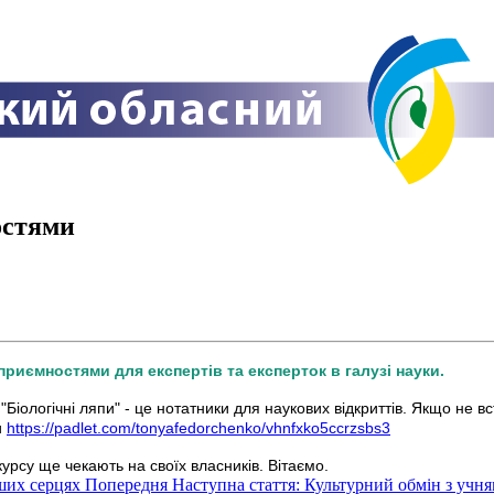
остями
риємностями для експертів та експерток в галузі науки.
Біологічні ляпи" - це нотатники для наукових відкриттів. Якщо не в
и
https://padlet.com/tonyafedorchenko/vhnfxko5ccrzsbs3
курсу ще чекають на своїх власників. Вітаємо.
аших серцях
Попередня
Наступна стаття: Культурний обмін з учн