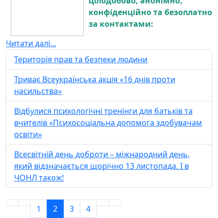
цілодобово, анонімно,
конфіденційно та безоплатно
за контактами:
Читати далі...
Територія прав та безпеки людини
Триває Всеукраїнська акція «16 днів проти
насильства»
Відбулися психологічні тренінги для батьків та
вчителів «Психосоціальна допомога здобувачам
освіти»
Всесвітній день доброти – міжнародний день,
який відзначається щорічно 13 листопада. І в
ЧОНЛ також!
1
2
3
4