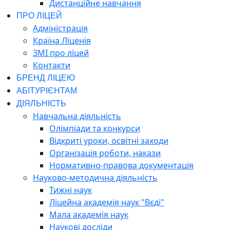
Дистанційне навчання
ПРО ЛІЦЕЙ
Адміністрація
Країна Ліценія
ЗМІ про ліцей
Контакти
БРЕНД ЛІЦЕЮ
АБІТУРІЄНТАМ
ДІЯЛЬНІСТЬ
Навчальна діяльність
Олімпіади та конкурси
Відкриті уроки, освітні заходи
Організація роботи, накази
Нормативно-правова документація
Науково-методична діяльність
Тижні наук
Ліцейна академія наук "Вєді"
Мала академія наук
Наукові досліди