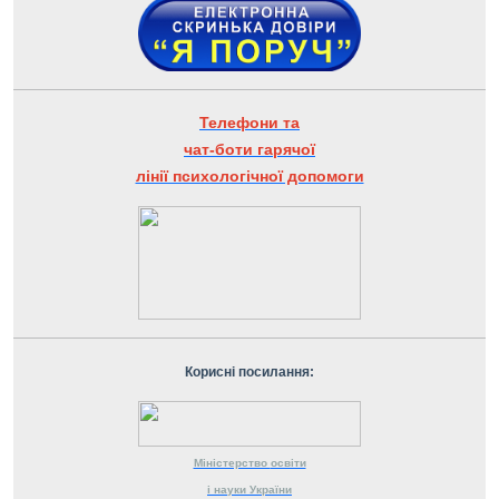
Телефони та
чат-боти гарячої
лінії психологічної допомоги
Корисні посилання:
Міністерство
освіти
і науки
України