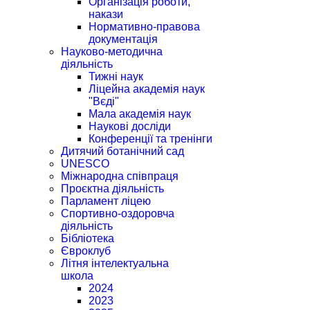
Організація роботи,
накази
Нормативно-правова
документація
Науково-методична
діяльність
Тижні наук
Ліцейна академія наук
"Вєді"
Мала академія наук
Наукові досліди
Конференції та тренінги
Дитячий ботанічний сад
UNESCO
Міжнародна співпраця
Проєктна діяльність
Парламент ліцею
Спортивно-оздоровча
діяльність
Бібліотека
Євроклуб
Літня інтелектуальна
школа
2024
2023