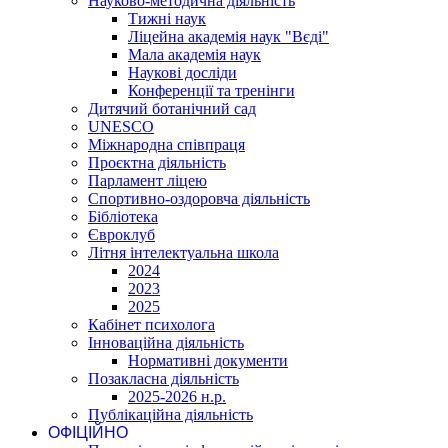
Науково-методична діяльність
Тижні наук
Ліцейна академія наук "Вєді"
Мала академія наук
Наукові досліди
Конференції та тренінги
Дитячий ботанічний сад
UNESCO
Міжнародна співпраця
Проєктна діяльність
Парламент ліцею
Спортивно-оздоровча діяльність
Бібліотека
Євроклуб
Літня інтелектуальна школа
2024
2023
2025
Кабінет психолога
Інноваційна діяльність
Нормативні документи
Позакласна діяльність
2025-2026 н.р.
Публікаційна діяльність
ОФІЦІЙНО