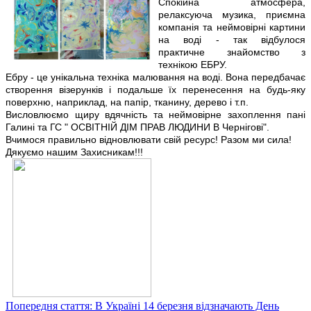
Спокійна атмосфера,
релаксуюча музика, приємна
компанія та неймовірні картини
на воді - так відбулося
практичне знайомство з
технікою ЕБРУ.
Ебру - це унікальна техніка малювання на воді. Вона передбачає
створення візерунків і подальше їх перенесення на будь-яку
поверхню, наприклад, на папір, тканину, дерево і т.п.
Висловлюємо щиру вдячність та неймовірне захоплення пані
Галині та ГС " ОСВІТНІЙ ДІМ ПРАВ ЛЮДИНИ В Чернігові".
Вчимося правильно відновлювати свій ресурс! Разом ми сила!
Дякуємо нашим Захисникам!!!
Попередня стаття: В Україні 14 березня відзначають День