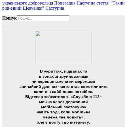
українського добровольця
Попередня
Наступна стаття: "Такий
рід(-з)ний Шевченко"
Наступна
Пошук
В укриттях, підвалах та
в зонах зі зруйнованими
чи перевантаженими мережами
звичайний дзвінок часто стає неможливим,
коли він найбільше потрібен.
Відтепер зв'язатися зі «Службою 112»
можна через державний
мобільний застосунок
навіть тоді, коли мобільна
мережа «не ловить»,
але є доступ до інтернету.