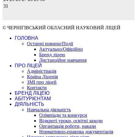
31
© ЧЕРНІГІВСЬКИЙ ОБЛАСНИЙ НАУКОВИЙ ЛІЦЕЙ
ГОЛОВНА
Останні новини/Події
Актуально/Офіційно
Бренд ліцею
Дистанційне навчання
ПРО ЛІЦЕЙ
Адміністрація
Країна Ліценія
ЗМІ про ліцей
Контакти
БРЕНД ЛІЦЕЮ
АБІТУРІЄНТАМ
ДІЯЛЬНІСТЬ
Навчальна діяльність
Олімпіади та конкурси
Відкриті уроки, освітні заходи
Організація роботи, накази
Нормативно-правова документація