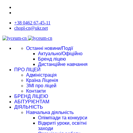
+38 0462 67-45-11
chopl-cn@ukr.net
Останні новини/Події
Актуально/Офіційно
Бренд ліцею
Дистанційне навчання
ПРО ЛІЦЕЙ
Адміністрація
Країна Ліценія
ЗМІ про ліцей
Контакти
БРЕНД ЛІЦЕЮ
АБІТУРІЄНТАМ
ДІЯЛЬНІСТЬ
Навчальна діяльність
Олімпіади та конкурси
Відкриті уроки, освітні
заходи