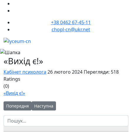
+38 0462 67-45-11
chopl-cn@ukr.net
«Вихід є!»
Кабінет психолога
26 лютого 2024
Перегляди: 518
Ratings
(0)
«Вихід є!»
Попередня стаття: "Ні - суму та тривозі! Так - насолоді та від
Наступна стаття: Національна гаряча лінія для 
Попередня
Наступна
Пошук