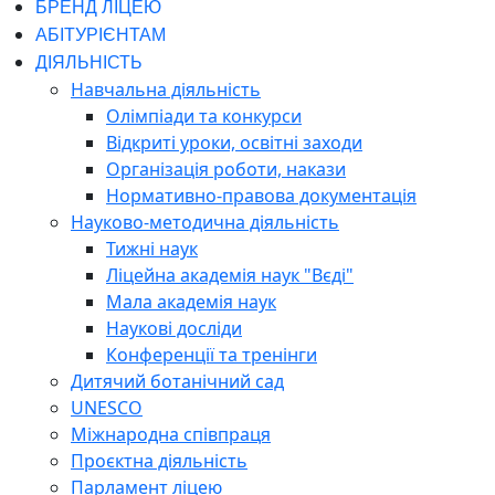
БРЕНД ЛІЦЕЮ
АБІТУРІЄНТАМ
ДІЯЛЬНІСТЬ
Навчальна діяльність
Олімпіади та конкурси
Відкриті уроки, освітні заходи
Організація роботи, накази
Нормативно-правова документація
Науково-методична діяльність
Тижні наук
Ліцейна академія наук "Вєді"
Мала академія наук
Наукові досліди
Конференції та тренінги
Дитячий ботанічний сад
UNESCO
Міжнародна співпраця
Проєктна діяльність
Парламент ліцею