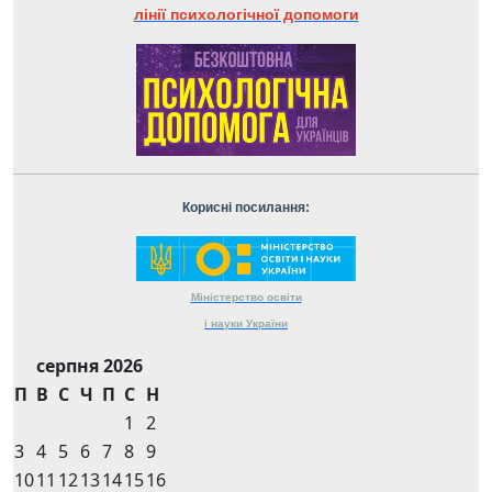
лінії психологічної допомоги
Корисні посилання:
Міністерство
освіти
і науки
України
серпня 2026
П
В
С
Ч
П
С
Н
1
2
3
4
5
6
7
8
9
10
11
12
13
14
15
16