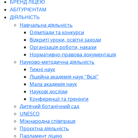
БРЕНД ЛІЦЕЮ
АБІТУРІЄНТАМ
ДІЯЛЬНІСТЬ
Навчальна діяльність
Олімпіади та конкурси
Відкриті уроки, освітні заходи
Організація роботи, накази
Нормативно-правова документація
Науково-методична діяльність
Тижні наук
Ліцейна академія наук "Вєді"
Мала академія наук
Наукові досліди
Конференції та тренінги
Дитячий ботанічний сад
UNESCO
Міжнародна співпраця
Проєктна діяльність
Парламент ліцею