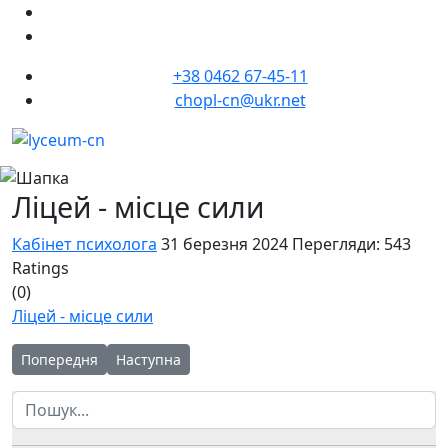
+38 0462 67-45-11
chopl-cn@ukr.net
Ліцей - місце сили
Кабінет психолога
31 березня 2024
Перегляди: 543
Ratings
(0)
Ліцей - місце сили
Попередня стаття: Поринути у світ незвіданого та неповторн
Наступна стаття: Напередодні Міжнародного Д
Попередня
Наступна
Пошук