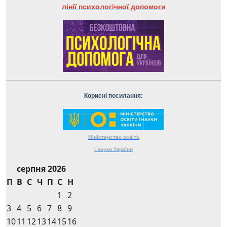
лінії психологічної допомоги
Корисні посилання:
Міністерство
освіти
і науки
України
серпня 2026
П
В
С
Ч
П
С
Н
1
2
3
4
5
6
7
8
9
10
11
12
13
14
15
16