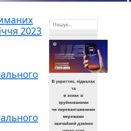
риманих
Пошук
іччя 2023
гального
В укриттях, підвалах
та
в зонах зі
зруйнованими
чи перевантаженими
гального
мережами
звичайний дзвінок
часто стає