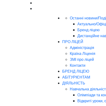
Останні новини/Поді
Актуально/Офіц
Бренд ліцею
Дистанційне на
ПРО ЛІЦЕЙ
Адміністрація
Країна Ліценія
ЗМІ про ліцей
Контакти
БРЕНД ЛІЦЕЮ
АБІТУРІЄНТАМ
ДІЯЛЬНІСТЬ
Навчальна діяльніст
Олімпіади та ко
Відкриті уроки, 