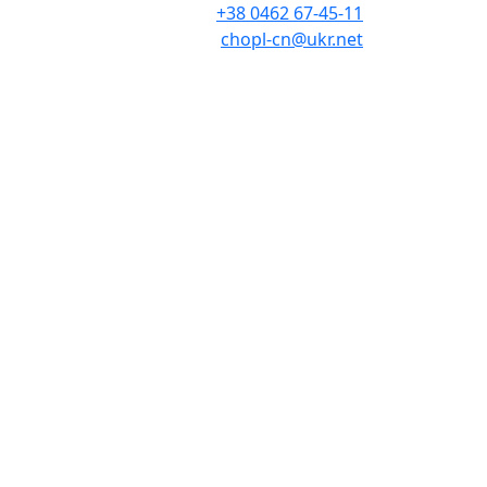
+38 0462 67-45-11
chopl-cn@ukr.net