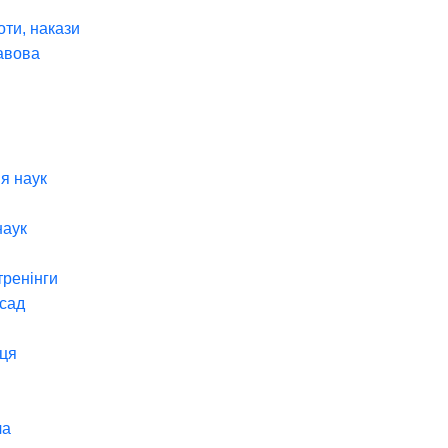
оти, накази
авова
я наук
наук
тренінги
 сад
ця
ча