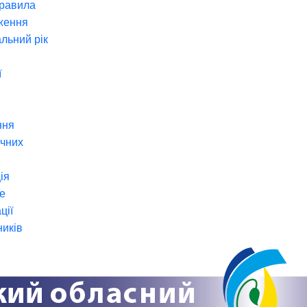
правила
ження
льний рік
ї
ння
ічних
ія
е
ції
ників