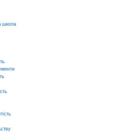
а школа
ть
ументи
ть
ість
тість
ьству