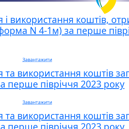
я і використання коштів, от
(форма N 4-1м) за перше півр
Завантажити
я та використання коштів за
а перше півріччя 2023 року
Завантажити
я та використання коштів за
а перше півріччя 2023 року