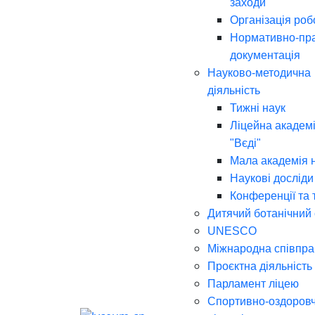
заходи
Організація роб
Нормативно-пр
документація
Науково-методична
діяльність
Тижні наук
Ліцейна академі
"Вєді"
Мала академія 
Наукові досліди
Конференції та 
Дитячий ботанічний
UNESCO
Міжнародна співпра
Проєктна діяльність
Парламент ліцею
Спортивно-оздоров