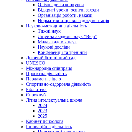
Олімпіади та конкурси
Відкриті уроки, освітні заходи
Організація роботи, накази
Нормативно-правова документація
Науково-методична діяльність
Тижні наук
Ліцейна академія наук "Вєді"
Мала академія наук
Наукові досліди
Конференції та тренінги
Дитячий ботанічний сад
UNESCO
Міжнародна співпраця
Проєктна діяльність
Парламент ліцею
Спортивно-оздоровча діяльність
Бібліотека
Євроклуб
Літня інтелектуальна школа
2024
2023
2025
Кабінет психолога
Інноваційна діяльність
Нормативні документи