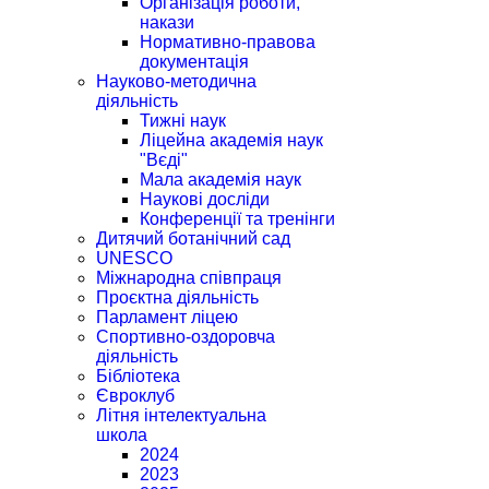
Організація роботи,
накази
Нормативно-правова
документація
Науково-методична
діяльність
Тижні наук
Ліцейна академія наук
"Вєді"
Мала академія наук
Наукові досліди
Конференції та тренінги
Дитячий ботанічний сад
UNESCO
Міжнародна співпраця
Проєктна діяльність
Парламент ліцею
Спортивно-оздоровча
діяльність
Бібліотека
Євроклуб
Літня інтелектуальна
школа
2024
2023