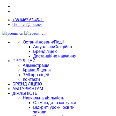
+38 0462 67-45-11
chopl-cn@ukr.net
Останні новини/Події
Актуально/Офіційно
Бренд ліцею
Дистанційне навчання
ПРО ЛІЦЕЙ
Адміністрація
Країна Ліценія
ЗМІ про ліцей
Контакти
БРЕНД ЛІЦЕЮ
АБІТУРІЄНТАМ
ДІЯЛЬНІСТЬ
Навчальна діяльність
Олімпіади та конкурси
Відкриті уроки, освітні
заходи