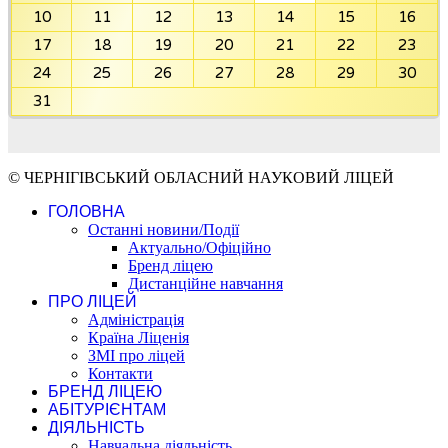
10
11
12
13
14
15
16
17
18
19
20
21
22
23
24
25
26
27
28
29
30
31
© ЧЕРНІГІВСЬКИЙ ОБЛАСНИЙ НАУКОВИЙ ЛІЦЕЙ
ГОЛОВНА
Останні новини/Події
Актуально/Офіційно
Бренд ліцею
Дистанційне навчання
ПРО ЛІЦЕЙ
Адміністрація
Країна Ліценія
ЗМІ про ліцей
Контакти
БРЕНД ЛІЦЕЮ
АБІТУРІЄНТАМ
ДІЯЛЬНІСТЬ
Навчальна діяльність