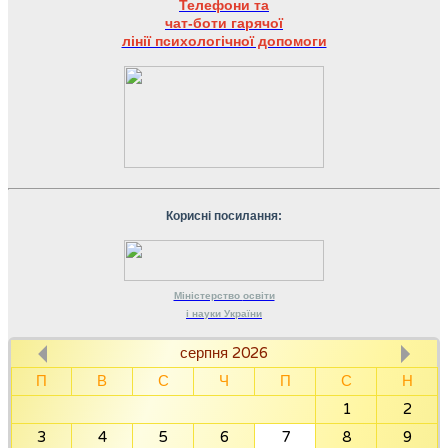
Телефони та
чат-боти гарячої
лінії психологічної допомоги
Корисні посилання:
Міністерство
освіти
і науки
України
серпня 2026
П
В
С
Ч
П
С
Н
1
2
3
4
5
6
7
8
9