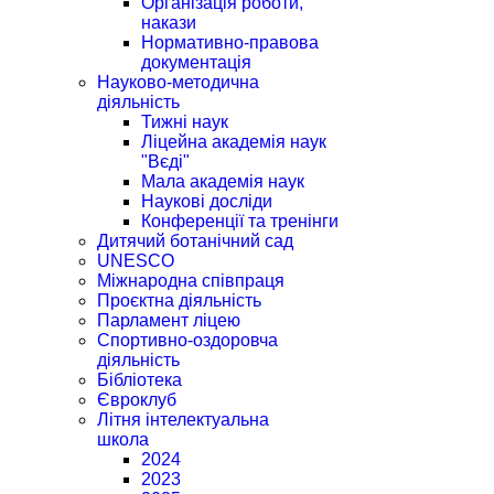
Організація роботи,
накази
Нормативно-правова
документація
Науково-методична
діяльність
Тижні наук
Ліцейна академія наук
"Вєді"
Мала академія наук
Наукові досліди
Конференції та тренінги
Дитячий ботанічний сад
UNESCO
Міжнародна співпраця
Проєктна діяльність
Парламент ліцею
Спортивно-оздоровча
діяльність
Бібліотека
Євроклуб
Літня інтелектуальна
школа
2024
2023