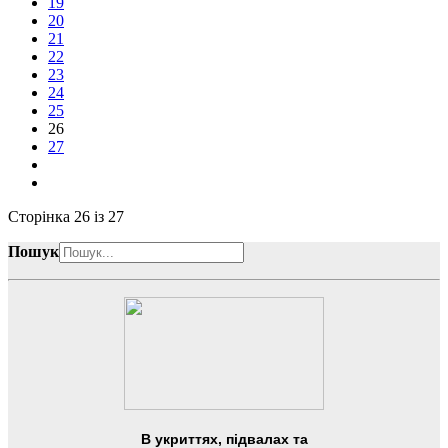
19
20
21
22
23
24
25
26
27
Сторінка 26 із 27
Пошук
В укриттях, підвалах та