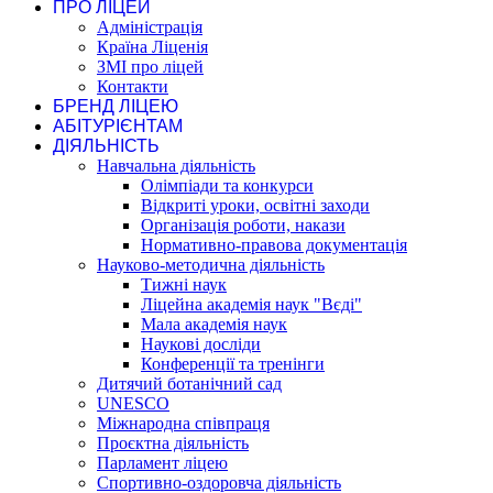
ПРО ЛІЦЕЙ
Адміністрація
Країна Ліценія
ЗМІ про ліцей
Контакти
БРЕНД ЛІЦЕЮ
АБІТУРІЄНТАМ
ДІЯЛЬНІСТЬ
Навчальна діяльність
Олімпіади та конкурси
Відкриті уроки, освітні заходи
Організація роботи, накази
Нормативно-правова документація
Науково-методична діяльність
Тижні наук
Ліцейна академія наук "Вєді"
Мала академія наук
Наукові досліди
Конференції та тренінги
Дитячий ботанічний сад
UNESCO
Міжнародна співпраця
Проєктна діяльність
Парламент ліцею
Спортивно-оздоровча діяльність