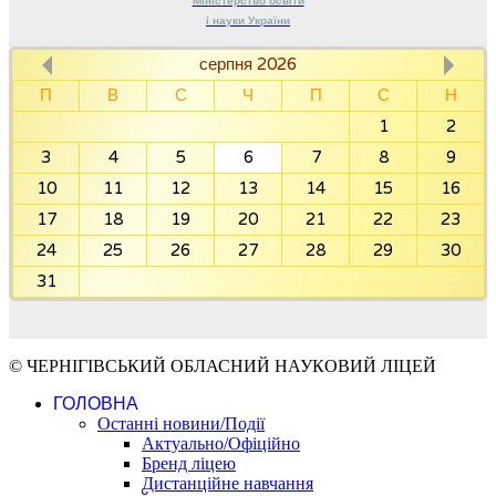
Міністерство
освіти
і науки
України
серпня 2026
П
В
С
Ч
П
С
Н
1
2
3
4
5
6
7
8
9
10
11
12
13
14
15
16
17
18
19
20
21
22
23
24
25
26
27
28
29
30
31
© ЧЕРНІГІВСЬКИЙ ОБЛАСНИЙ НАУКОВИЙ ЛІЦЕЙ
ГОЛОВНА
Останні новини/Події
Актуально/Офіційно
Бренд ліцею
Дистанційне навчання