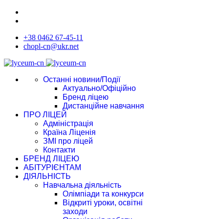
+38 0462 67-45-11
chopl-cn@ukr.net
Останні новини/Події
Актуально/Офіційно
Бренд ліцею
Дистанційне навчання
ПРО ЛІЦЕЙ
Адміністрація
Країна Ліценія
ЗМІ про ліцей
Контакти
БРЕНД ЛІЦЕЮ
АБІТУРІЄНТАМ
ДІЯЛЬНІСТЬ
Навчальна діяльність
Олімпіади та конкурси
Відкриті уроки, освітні
заходи