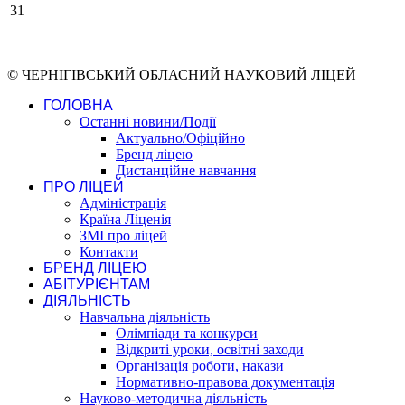
31
© ЧЕРНІГІВСЬКИЙ ОБЛАСНИЙ НАУКОВИЙ ЛІЦЕЙ
ГОЛОВНА
Останні новини/Події
Актуально/Офіційно
Бренд ліцею
Дистанційне навчання
ПРО ЛІЦЕЙ
Адміністрація
Країна Ліценія
ЗМІ про ліцей
Контакти
БРЕНД ЛІЦЕЮ
АБІТУРІЄНТАМ
ДІЯЛЬНІСТЬ
Навчальна діяльність
Олімпіади та конкурси
Відкриті уроки, освітні заходи
Організація роботи, накази
Нормативно-правова документація
Науково-методична діяльність