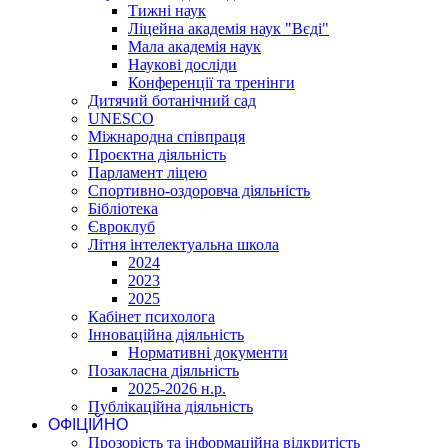
Тижні наук
Ліцейна академія наук "Вєді"
Мала академія наук
Наукові досліди
Конференції та тренінги
Дитячий ботанічний сад
UNESCO
Міжнародна співпраця
Проєктна діяльність
Парламент ліцею
Спортивно-оздоровча діяльність
Бібліотека
Євроклуб
Літня інтелектуальна школа
2024
2023
2025
Кабінет психолога
Інноваційна діяльність
Нормативні документи
Позакласна діяльність
2025-2026 н.р.
Публікаційна діяльність
ОФІЦІЙНО
Прозорість та інформаційна відкритість