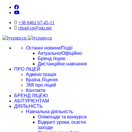
+38 0462 67-45-11
chopl-cn@ukr.net
Останні новини/Події
Актуально/Офіційно
Бренд ліцею
Дистанційне навчання
ПРО ЛІЦЕЙ
Адміністрація
Країна Ліценія
ЗМІ про ліцей
Контакти
БРЕНД ЛІЦЕЮ
АБІТУРІЄНТАМ
ДІЯЛЬНІСТЬ
Навчальна діяльність
Олімпіади та конкурси
Відкриті уроки, освітні
заходи