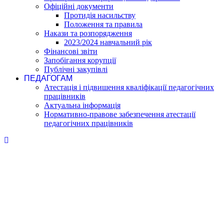
Офіційні документи
Протидія насильству
Положення та правила
Накази та розпорядження
2023/2024 навчальний рік
Фінансові звіти
Запобігання корупції
Публічні закупівлі
ПЕДАГОГАМ
Атестація і підвишення кваліфікації педагогічних
працівників
Актуальна інформація
Нормативно-правове забезпечення атестації
педагогічних працівників