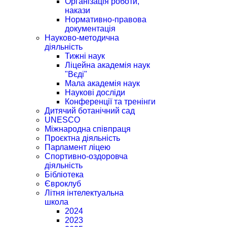
Організація роботи,
накази
Нормативно-правова
документація
Науково-методична
діяльність
Тижні наук
Ліцейна академія наук
"Вєді"
Мала академія наук
Наукові досліди
Конференції та тренінги
Дитячий ботанічний сад
UNESCO
Міжнародна співпраця
Проєктна діяльність
Парламент ліцею
Спортивно-оздоровча
діяльність
Бібліотека
Євроклуб
Літня інтелектуальна
школа
2024
2023