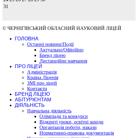
31
© ЧЕРНІГІВСЬКИЙ ОБЛАСНИЙ НАУКОВИЙ ЛІЦЕЙ
ГОЛОВНА
Останні новини/Події
Актуально/Офіційно
Бренд ліцею
Дистанційне навчання
ПРО ЛІЦЕЙ
Адміністрація
Країна Ліценія
ЗМІ про ліцей
Контакти
БРЕНД ЛІЦЕЮ
АБІТУРІЄНТАМ
ДІЯЛЬНІСТЬ
Навчальна діяльність
Олімпіади та конкурси
Відкриті уроки, освітні заходи
Організація роботи, накази
Нормативно-правова документація