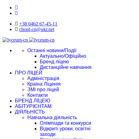
+38 0462 67-45-11
chopl-cn@ukr.net
Останні новини/Події
Актуально/Офіційно
Бренд ліцею
Дистанційне навчання
ПРО ЛІЦЕЙ
Адміністрація
Країна Ліценія
ЗМІ про ліцей
Контакти
БРЕНД ЛІЦЕЮ
АБІТУРІЄНТАМ
ДІЯЛЬНІСТЬ
Навчальна діяльність
Олімпіади та конкурси
Відкриті уроки, освітні
заходи