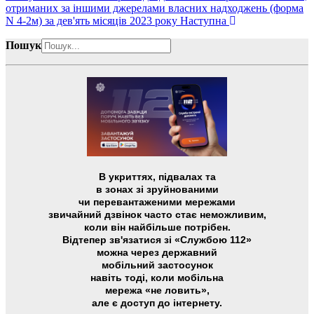
отриманих за іншими джерелами власних надходжень (форма
N 4-2м) за дев'ять місяців 2023 року
Наступна
Пошук
В укриттях, підвалах та
в зонах зі зруйнованими
чи перевантаженими мережами
звичайний дзвінок часто стає неможливим,
коли він найбільше потрібен.
Відтепер зв'язатися зі «Службою 112»
можна через державний
мобільний застосунок
навіть тоді, коли мобільна
мережа «не ловить»,
але є доступ до інтернету.