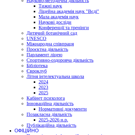
Науково-методична діяльність
Тижні наук
Ліцейна академія наук "Вєді"
Мала академія наук
Наукові досліди
Конференції та тренінги
Дитячий ботанічний сад
UNESCO
Міжнародна співпраця
Проєктна діяльність
Парламент ліцею
Спортивно-оздоровча діяльність
Бібліотека
Євроклуб
Літня інтелектуальна школа
2024
2023
2025
Кабінет психолога
Інноваційна діяльність
Нормативні документи
Позакласна діяльність
2025-2026 н.р.
Публікаційна діяльність
ОФІЦІЙНО