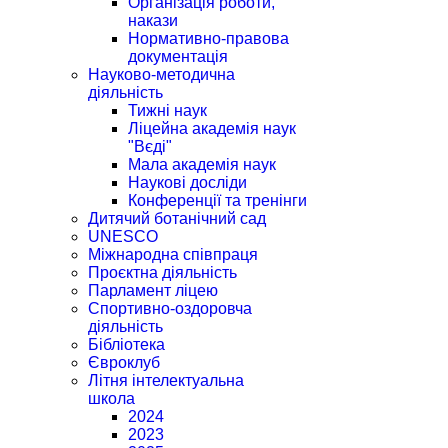
Організація роботи,
накази
Нормативно-правова
документація
Науково-методична
діяльність
Тижні наук
Ліцейна академія наук
"Вєді"
Мала академія наук
Наукові досліди
Конференції та тренінги
Дитячий ботанічний сад
UNESCO
Міжнародна співпраця
Проєктна діяльність
Парламент ліцею
Спортивно-оздоровча
діяльність
Бібліотека
Євроклуб
Літня інтелектуальна
школа
2024
2023