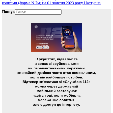
коштами (форма N 7м) на 01 жовтня 2023 року
Наступна
Пошук
В укриттях, підвалах та
в зонах зі зруйнованими
чи перевантаженими мережами
звичайний дзвінок часто стає неможливим,
коли він найбільше потрібен.
Відтепер зв'язатися зі «Службою 112»
можна через державний
мобільний застосунок
навіть тоді, коли мобільна
мережа «не ловить»,
але є доступ до інтернету.