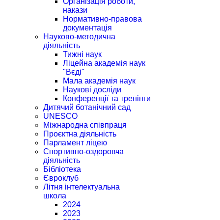
Організація роботи,
накази
Нормативно-правова
документація
Науково-методична
діяльність
Тижні наук
Ліцейна академія наук
"Вєді"
Мала академія наук
Наукові досліди
Конференції та тренінги
Дитячий ботанічний сад
UNESCO
Міжнародна співпраця
Проєктна діяльність
Парламент ліцею
Спортивно-оздоровча
діяльність
Бібліотека
Євроклуб
Літня інтелектуальна
школа
2024
2023