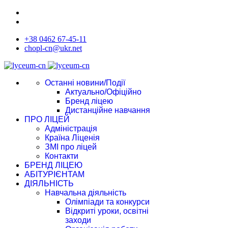
+38 0462 67-45-11
chopl-cn@ukr.net
Останні новини/Події
Актуально/Офіційно
Бренд ліцею
Дистанційне навчання
ПРО ЛІЦЕЙ
Адміністрація
Країна Ліценія
ЗМІ про ліцей
Контакти
БРЕНД ЛІЦЕЮ
АБІТУРІЄНТАМ
ДІЯЛЬНІСТЬ
Навчальна діяльність
Олімпіади та конкурси
Відкриті уроки, освітні
заходи