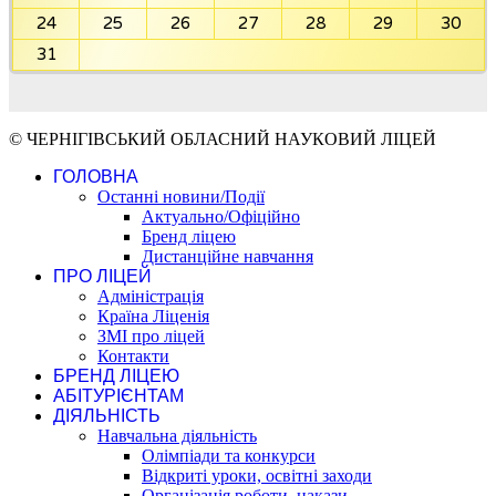
24
25
26
27
28
29
30
31
© ЧЕРНІГІВСЬКИЙ ОБЛАСНИЙ НАУКОВИЙ ЛІЦЕЙ
ГОЛОВНА
Останні новини/Події
Актуально/Офіційно
Бренд ліцею
Дистанційне навчання
ПРО ЛІЦЕЙ
Адміністрація
Країна Ліценія
ЗМІ про ліцей
Контакти
БРЕНД ЛІЦЕЮ
АБІТУРІЄНТАМ
ДІЯЛЬНІСТЬ
Навчальна діяльність
Олімпіади та конкурси
Відкриті уроки, освітні заходи
Організація роботи, накази