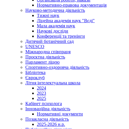
Нормативно-правова документація
Науково-методична діяльність
Тижні наук
Ліцейна академія наук "Вєді"
Мала академія наук
Наукові досліди
Конференції та тренінги
Дитячий ботанічний сад
UNESCO
Міжнародна співпраця
Проєктна діяльність
Парламент ліцею
Спортивно-оздоровча діяльність
Бібліотека
Євроклуб
Літня інтелектуальна школа
2024
2023
2025
Кабінет психолога
Інноваційна діяльність
Нормативні документи
Позакласна діяльність
2025-2026 н.р.